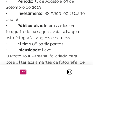
•	
Período:
 31 de Agosto a 03 de 
Setembro de 2023
•	
Investimento
: R$ 5.300, 00 ( Quarto 
duplo) 
•	
Público-alvo
: Interessados em 
fotografia de paisagens, vida selvagem, 
astrofotografia, viagens e natureza.
•	Minimo 08 participantes 
•	
Intensidade
: Leve
O Photo Tour Pantanal foi criado para 
possibilitar aos amantes da fotografia  de 
paisagem e admiradores da natureza a 
rápida inserção ao que há de melhor no 
 Pantanal Sul. Próximo  de Aquidauana, 
teremos a possibilidade de avistar os 
mais belos mamíferos, répteis e aves 
deste  rico ecossistema, tudo isso em um 
maravilhoso   safari, chegando bem 
próximo  desta exuberante beleza.
Saiba Mais >