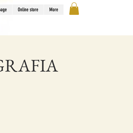
page
Online store
More
GRAFIA