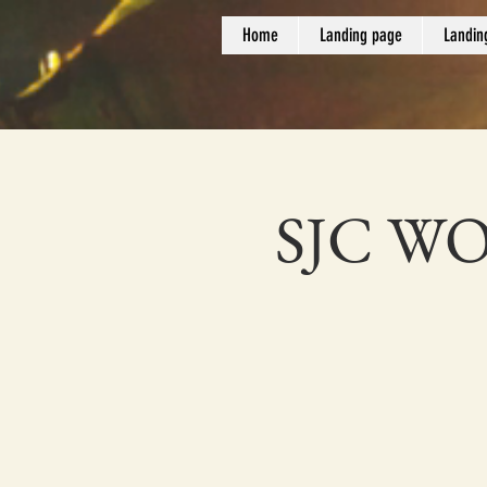
Home
Landing page
Landin
SJC W