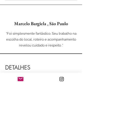
Marcelo Bargiela , São Paulo
“Foi simplesmente fantástico. Seu trabalho na
escolha do local, roteiro e acompanhamento
revelou cuidado e respeito .”
DETALHES
INCLUSO
Traslado exclusivo e dedicado durante
todo o phototour;
Transfer exclusivo aeroporto / hotel
Taxas de entrada aos parques;
Hospedagem durante todo o phototour