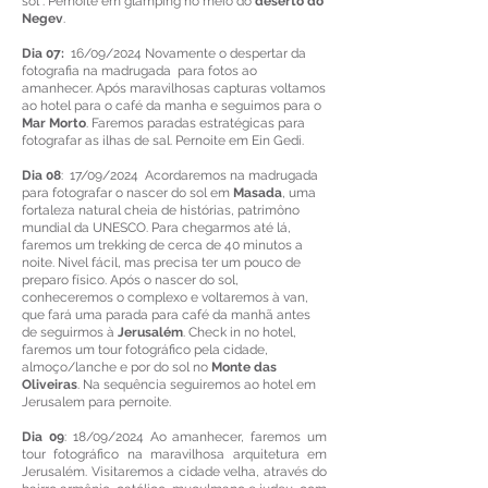
sol . Pernoite em glamping no meio do
deserto do
Negev
.
Dia 07:
16/09/2024 Novamente o despertar da
fotografia na madrugada para fotos ao
amanhecer. Após maravilhosas capturas voltamos
ao hotel para o café da manha e seguimos para o
Mar Morto
. Faremos paradas estratégicas para
fotografar as ilhas de sal. Pernoite em Ein Gedi.
Dia 08
: 17/09/2024 Acordaremos na madrugada
para fotografar o nascer do sol em
Masada
, uma
fortaleza natural cheia de histórias, patrimôno
mundial da UNESCO. Para chegarmos até lá,
faremos um trekking de cerca de 40 minutos a
noite. Nivel fácil, mas precisa ter um pouco de
preparo físico. Após o nascer do sol,
conheceremos o complexo e voltaremos à van,
que fará uma parada para café da manhã antes
de seguirmos à
Jerusalém
. Check in no hotel,
faremos um tour fotográfico pela cidade,
almoço/lanche e por do sol no
Monte das
Oliveiras
. Na sequência seguiremos ao hotel em
Jerusalem para pernoite.
Dia 09
: 18/09/2024 Ao amanhecer, faremos um
tour fotográfico na maravilhosa arquitetura em
Jerusalém. Visitaremos a cidade velha, através do