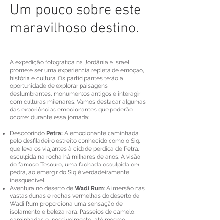
Um pouco sobre este
maravilhoso destino.
A expedição fotográfica na Jordânia e Israel
promete ser uma experiência repleta de emoção,
história e cultura. Os participantes terão a
oportunidade de explorar paisagens
deslumbrantes, monumentos antigos e interagir
com culturas milenares. Vamos destacar algumas
das experiências emocionantes que poderão
ocorrer durante essa jornada:
Descobrindo
Petra:
A emocionante caminhada
pelo desfiladeiro estreito conhecido como o Siq,
que leva os viajantes à cidade perdida de Petra,
esculpida na rocha há milhares de anos. A visão
do famoso Tesouro, uma fachada esculpida em
pedra, ao emergir do Siq é verdadeiramente
inesquecível.
Aventura no deserto de
Wadi Rum
: A imersão nas
vastas dunas e rochas vermelhas do deserto de
Wadi Rum proporciona uma sensação de
isolamento e beleza rara. Passeios de camelo,
caminhadas e, possivelmente, até mesmo