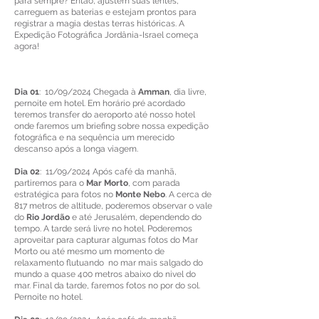
para sempre? Então, ajustem suas lentes,
carreguem as baterias e estejam prontos para
registrar a magia destas terras históricas. A
Expedição Fotográfica Jordânia-Israel começa
agora!
Dia 01
: 10/09/2024 Chegada à
Amman
, dia livre,
pernoite em hotel. Em horário pré acordado
teremos transfer do aeroporto até nosso hotel
onde faremos um briefing sobre nossa expedição
fotográfica e na sequência um merecido
descanso após a longa viagem.
Dia 02
: 11/09/2024 Após café da manhã,
partiremos para o
Mar Morto
, com parada
estratégica para fotos no
Monte Nebo
. A cerca de
817 metros de altitude, poderemos observar o vale
do
Rio Jordão
e até Jerusalém, dependendo do
tempo. A tarde será livre no hotel. Poderemos
aproveitar para capturar algumas fotos do Mar
Morto ou até mesmo um momento de
relaxamento flutuando no mar mais salgado do
mundo a quase 400 metros abaixo do nivel do
mar. Final da tarde, faremos fotos no por do sol.
Pernoite no hotel.