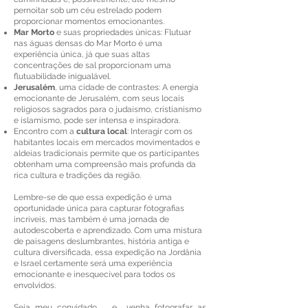
pernoitar sob um céu estrelado podem
proporcionar momentos emocionantes.
Mar Morto
e suas propriedades únicas: Flutuar
nas águas densas do Mar Morto é uma
experiência única, já que suas altas
concentrações de sal proporcionam uma
flutuabilidade inigualável.
Jerusalém
, uma cidade de contrastes: A energia
emocionante de Jerusalém, com seus locais
religiosos sagrados para o judaísmo, cristianismo
e islamismo, pode ser intensa e inspiradora.
Encontro com a
cultura local
: Interagir com os
habitantes locais em mercados movimentados e
aldeias tradicionais permite que os participantes
obtenham uma compreensão mais profunda da
rica cultura e tradições da região.
Lembre-se de que essa expedição é uma
oportunidade única para capturar fotografias
incríveis, mas também é uma jornada de
autodescoberta e aprendizado. Com uma mistura
de paisagens deslumbrantes, história antiga e
cultura diversificada, essa expedição na Jordânia
e Israel certamente será uma experiência
emocionante e inesquecível para todos os
envolvidos.
Seja meu convidado e venha fotografar as