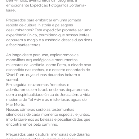
Bem-vindos, aventureiros da fotografia, à
emocionante Expedição Fotográfica Jordânia-
Israel!
Preparados para embarcar em uma jornada
repleta de cultura, história e paisagens
deslumbrantes? Esta expedição promete ser uma
experiência única, permitindo que nossas lentes
capturem a magia e a essência dessas duas ricas
e fascinantes terras.
Ao longo deste percurso, exploraremos as
maravilhas arqueológicas e monumentos
milenares da Jordânia, como Petra, a cidade rosa
escondida nas rochas, e o deserto encantado de
Wadi Rum, cujas dunas douradas beiram o
surreal.
Em seguida, cruzaremos fronteiras e
adentraremos em Israel, onde nos depararemos
com a espiritualidade única de Jerusalém, a vida
moderna de Tel Aviv e as misteriosas águas do
Mar Morto.
Nossas câmeras serão as testemunhas
silenciosas de cada momento especial, e juntos,
imortalizaremos as belezas e peculiaridades que
encontraremos pelo caminho.
Preparados para capturar memórias que durarão