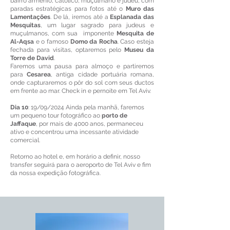
bairro armênio, católico, muçulmano e judeu, com
paradas estratégicas para fotos até o
Muro das
Lamentações
. De lá, iremos até a
Esplanada das
Mesquitas
, um lugar sagrado para judeus e
muçulmanos, com sua imponente
Mesquita de
Al-Aqsa
e o famoso
Domo da Rocha
. Caso esteja
fechada para visitas, optaremos pelo
Museu da
Torre de David
.
Faremos uma pausa para almoço e partiremos
para
Cesarea
, antiga cidade portuária romana,
onde capturaremos o pôr do sol com seus ductos
em frente ao mar. Check in e pernoite em Tel Aviv.
Dia 10
: 19/09/2024 Ainda pela manhã, faremos
um pequeno tour fotográfico ao
porto de
Jaffaque
, por mais de 4000 anos, permaneceu
ativo e concentrou uma incessante atividade
comercial.
Retorno ao hotel e, em horário a definir, nosso
transfer seguirá para o aeroporto de Tel Aviv e fim
da nossa expedição fotográfica.