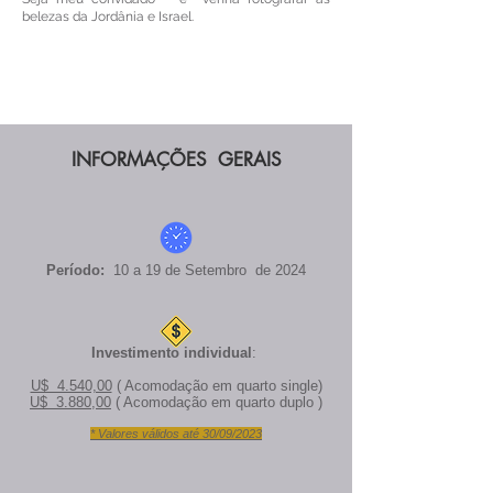
belezas da Jordânia e Israel.
INFORMAÇÕES GERAIS
Período:
10 a 19 de Setembro de 2024
Investimento individual
:
U$ 4.540,00
( Acomodação em quarto single)
U$ 3.880,00
( Acomodação em quarto duplo )
* Valores válidos
até
30/09/2023