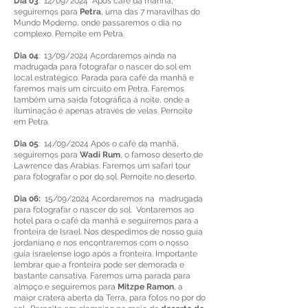
Dia 03
: 12/09/2024 Após café da manhã,
seguiremos para
Petra
, uma das 7 maravilhas do
Mundo Moderno, onde passaremos o dia no
complexo. Pernoite em Petra.
Dia 04
: 13/09/2024 Acordaremos ainda na
madrugada para fotografar o nascer do sol em
local estratégico. Parada para café da manhã e
faremos mais um circuito em Petra. Faremos
também uma saída fotográfica á noite, onde a
iluminação é apenas através de velas. Pernoite
em Petra.
Dia 05
: 14/09/2024 Após o café da manhã,
seguiremos para
Wadi Rum
, o famoso deserto de
Lawrence das Arabias. Faremos um safari tour
para fotografar o por do sol. Pernoite no deserto.
Dia 06:
15/09/2024 Acordaremos na madrugada
para fotografar o nascer do sol. Vontaremos ao
hotel para o café da manhã e seguiremos para a
fronteira de Israel. Nos despedimos de nosso guia
jordaniano e nos encontraremos com o nosso
guia israelense logo após a fronteira. Importante
lembrar que a fronteira pode ser demorada e
bastante cansativa. Faremos uma parada para
almoço e seguiremos para
Mitzpe Ramon
, a
maior cratera aberta da Terra, para fotos no por do