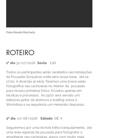
Fotos Renato Machado
ROTEIRO
1º dia
31/07/2026
Sexta ( J )
Todos os participantes serão recebidos nas instalações
da Pousada Gonçalves onde será nossa base, até as
17:00. A diversão já inicia. Faremos uma breve saída
fotográfica nas cachoeiras no interior da pousada
para nossos primeiras fotos, focados apenas em
técnicas e processos . As 19:00 será servido um
delicioso jantar de abertura e briefing sobre o
Workshop e na sequência um merecido descanso.
2º dia
01/08/2026
Sábado ( C )
Seguiremos por uma incrível trilha tranquilamente, até
uma área especial da pousada para fotografar o
amanhecer nas cachoeiras, agora com muito mais