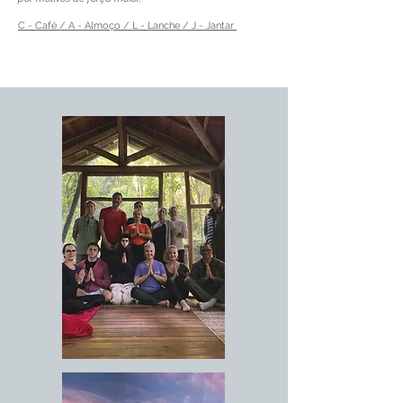
C - Café / A - Almoço / L - Lanche / J - Jantar