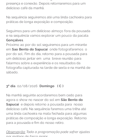
presença e conexão. Depois retornaremos para um
delicioso café da manhã.
Na sequência seguiremos até uma linda cachoeira para
práticas de longa exposição e composição.
Seguimos para um delicioso almoço fora da pousada
e na sequência vamos explorar um pouco da pacata
Gonçalves
.
Próximo ao por do sol seguiremos para um mirante
em
Sao Bento do Sapucaí
onde fotografaremos o
por do sol.. Fim do dia, retorno para a pousada para
um delicioso jantar em uma breve reunião para
falarmos sobre a experiência e os resultados da
fotografia capturada na tarde de sexta e na manhã de
sábado.
3º dia
02/08/2026
Domingo ( C )
Na manhã seguinte acordaremos bem cedo para
agora o show no nascer do sol em
São Bento do
Sapucaí
e depois retorno a pousada para nosso
delicioso café. Na sequência faremos uma trilha até
uma linda cachoeira na mata fechada para algumas
práticas de composição e longa exposição. Retorno
para a pousada e fim do nosso retiro.
Observação:
Toda a programação pode sofrer ajustes
por motivos de força maior.