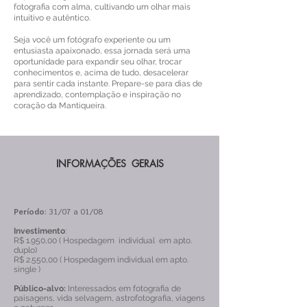
fotografia com alma, cultivando um olhar mais
intuitivo e autêntico.
Seja você um fotógrafo experiente ou um
entusiasta apaixonado, essa jornada será uma
oportunidade para expandir seu olhar, trocar
conhecimentos e, acima de tudo, desacelerar
para sentir cada instante. Prepare-se para dias de
aprendizado, contemplação e inspiração no
coração da Mantiqueira.
INFORMAÇÕES GERAIS
Período
: 31/07 a 01/08
Investimento
:
R$ 1.950,00 ( Hospedagem individual em apto.
duplo)
R$ 2.550,00 ( Hospedagem individual em apto.
single )​
Público-alvo:
Interessados em fotografia de
paisagens, vida selvagem, astrofotografia, viagens