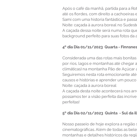
Após o café da manhã, partida para a 
até os fiordes, com direito a cachoeira
Sami com uma historia fantástica e pas
Noite: caçada à aurora boreal no Sudest
A caçada dessa noite será numa rota qu
background perfeito para suas fotos da au
4º dia Dia 01/11/2023 Quarta - Finnsnes
Considerada uma das rotas mais bonitas 
por rios, lagos e montanhas até chegar
climáticas) na montanha Pão de Açúcar a
Seguiremos nesta rota emocionante até 
causos e histórias e aprender um pouco m
Noite: caçada à aurora boreal
A caçada desta noite acontecerá nos ar
possamos ter a visão perfeita das incrív
perfeitas!
5º dia Dia 02/11/2023 Quinta - Sul da i
Nosso passeio de hoje explora a região
cinematográficas. Além de todas as bel
montanhas e detalhes históricos da reg