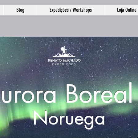
Blog
Expedições / Workshops
Loja Online
urora Boreal
Noruega