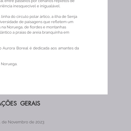
eal entre passeios por cenários repletos de
iência inesquecível e inigualável.
inha do círculo polar ártico, a ilha de Senja
iversidade de paisagens que refletem um
s na Noruega, de fiordes e montanhas
ntico a praias de areia branquinha em
o Aurora Boreal é dedicada aos amantes da
o Noruega.
ÇÕES GERAIS
4 de Novembro de 2023