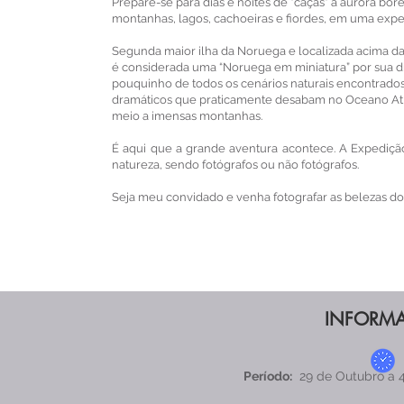
Prepare-se para dias e noites de "caças" à aurora bor
montanhas, lagos, cachoeiras e fiordes, em uma exper
Segunda maior ilha da Noruega e localizada acima da l
é considerada uma “Noruega em miniatura” por sua d
pouquinho de todos os cenários naturais encontrado
dramáticos que praticamente desabam no Oceano Atlâ
meio a imensas montanhas.
É aqui que a grande aventura acontece. A Expediçã
natureza, sendo fotógrafos ou não fotógrafos.
Seja meu convidado e venha fotografar as belezas d
INFORMA
Período:
29 de Outubro a 