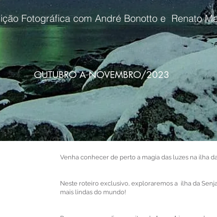
ição Fotográfica com André Bonotto e Renato M
OUTUBRO A NOVEMBRO/2023
Venha conhecer de perto a magia das luzes na ilha da
Neste roteiro exclusivo, exploraremos a ilha da Senj
mais lindas do mundo!