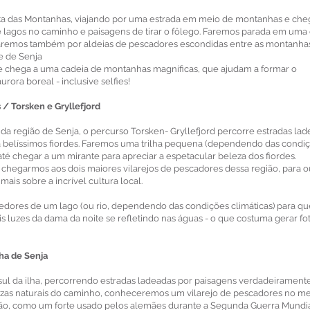
Rota das Montanhas, viajando por uma estrada em meio de montanhas e ch
s e lagos no caminho e paisagens de tirar o fôlego. Faremos parada em uma
saremos também por aldeias de pescadores escondidas entre as montanhas
e de Senja
e chega a uma cadeia de montanhas magníficas, que ajudam a formar o
rora boreal - inclusive selfies!
 / Torsken e Gryllefjord
da região de Senja, o percurso Torsken- Gryllefjord percorre estradas la
 a belíssimos fiordes. Faremos uma trilha pequena (dependendo das condi
té chegar a um mirante para apreciar a espetacular beleza dos fiordes.
chegarmos aos dois maiores vilarejos de pescadores dessa região, para o
ais sobre a incrível cultura local.
redores de um lago (ou rio, dependendo das condições climáticas) para qu
eis luzes da dama da noite se refletindo nas águas - o que costuma gerar fo
lha de Senja
 sul da ilha, percorrendo estradas ladeadas por paisagens verdadeirament
ezas naturais do caminho, conheceremos um vilarejo de pescadores no me
ião, como um forte usado pelos alemães durante a Segunda Guerra Mundia