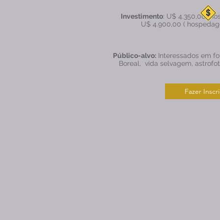
Investimento
: U$ 4.350,00( h
U$ 4.900,00 ( hospedag
Público-alvo:
Interessados em fot
Boreal, vida selvagem, astrofot
Fazer Inscr