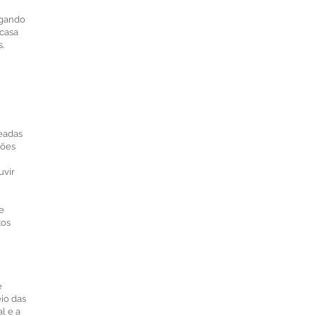
egando
 casa
.
deadas
ções
uvir
e
tos
e
io das
l e a