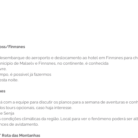
oss/Finnsnes
desembarque do aeroporto e deslocamento ao hotel em Finnsnes para che
cípio de Malselv e Finnsnes, no continente, é conhecida
vre.
mpo, é possível já fazermos
sta noite.
nes
rá com a equipe para discutir os planos para a semana de aventuras e con
s tours opcionais, caso haja interesse.
de Senja
condições climáticas da região. Local para ver o fenômeno poderá ser al
nces de avistamento.
 / Rota das Montanhas