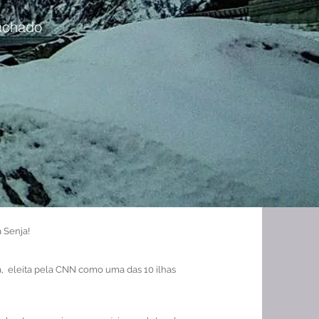
achado
 Senja!
a, eleita pela CNN como uma das 10 ilhas