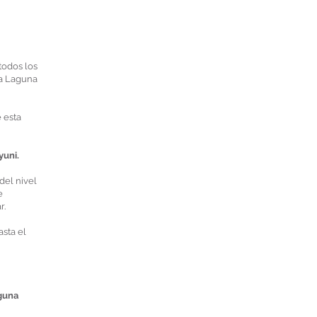
todos los
sa Laguna
 esta
yuni.
del nivel
e
r.
sta el
aguna