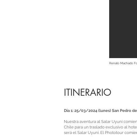
Renato Machado Fo
ITINERARIO
Día 1: 25/03/2024 (lunes) San Pedro d
Nuestra aventura al Salar Uyuni comie
Chile para un traslado exclusivo al hot
será el Salar Uyuni. El Phototour comi