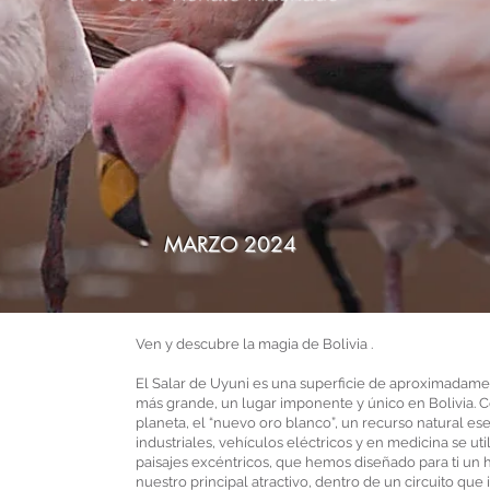
MARZO 2024
Ven y descubre la magia de Bolivia .
El Salar de Uyuni es una superficie de aproximadamen
más grande, un lugar imponente y único en Bolivia. Co
planeta, el “nuevo oro blanco”, un recurso natural ese
industriales, vehículos eléctricos y en medicina se uti
paisajes excéntricos, que hemos diseñado para ti un h
nuestro principal atractivo, dentro de un circuito qu