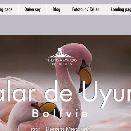
ng page
Quien soy
Blog
Fototour / Taller
Landing pa
alar de Uyu
B
o l í v i a
con Renato Machado