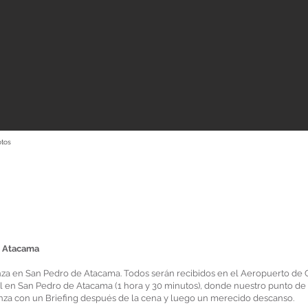
tos
e Atacama
nza en San Pedro de Atacama. Todos serán recibidos en el Aeropuerto de
el en San Pedro de Atacama (1 hora y 30 minutos), donde nuestro punto de 
enza con un Briefing después de la cena y luego un merecido descanso.