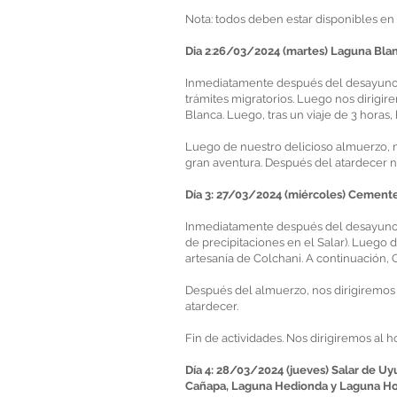
Nota: todos deben estar disponibles en 
Dia 2
:
26/03/2024 (martes) Laguna Blanc
Inmediatamente después del desayuno no
trámites migratorios. Luego nos dirigir
Blanca. Luego, tras un viaje de 3 horas
Luego de nuestro delicioso almuerzo, no
gran aventura. Después del atardecer no
Día 3: 27/03/2024 (miércoles) Cementer
Inmediatamente después del desayuno, 
de precipitaciones en el Salar). Luego
artesanía de Colchani. A continuación
Después del almuerzo, nos dirigiremos
atardecer.
Fin de actividades. Nos dirigiremos al h
Día 4: 28/03/2024 (jueves) Salar de Uy
Cañapa, Laguna Hedionda y Laguna H