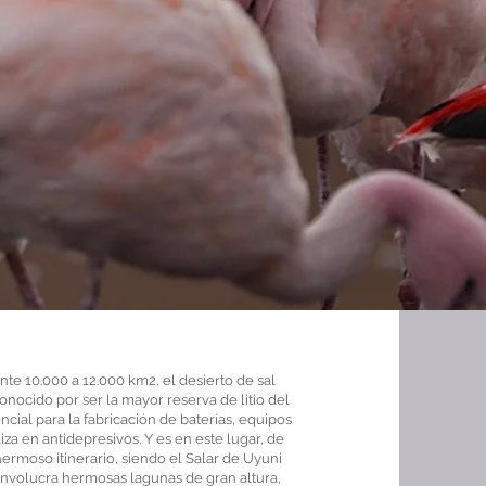
te 10.000 a 12.000 km2, el desierto de sal
nocido por ser la mayor reserva de litio del
ncial para la fabricación de baterías, equipos
liza en antidepresivos. Y es en este lugar, de
ermoso itinerario, siendo el Salar de Uyuni
e involucra hermosas lagunas de gran altura,