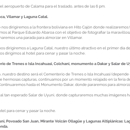
el aeropuerto de Calama para el traslado, antes de las 6 pm.
a, Vilamar y Laguna Catal.
s dirigiremos a la frontera boliviana en Hito Cajón donde realizaremos 
emos al Parque Eduardo Abaroa con el objetivo de fotografiar la maravillo
, haremos una parada para almorzar en Villamar.
s dirigiremos a Laguna Catal, nuestro último atractivo en el primer día de
s dirigimos al hotel para cenar y pasar la noche.
io de Trenes o Isla Incahuasi, Colchani, monumento a Dakar y Salar de U
nuestro destino será el Cementerio de Trenes o Isla Incahuasi (depende 
 de hermosas capturas, continuamos por un momento relajado en la feria d
, Continuaremos hasta el Monumento Dakar, donde pararemos para almorza
 al tan esperado Salar de Uyuni, donde capturaremos muchas imágenes ha
otel para cenar y pasar la noche.
uni, Povoado San Juan, Mirante Volcán Ollagüe y Lagunas Altiplánicas: L
onda.