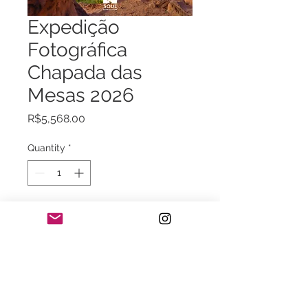
Expedição
Fotográfica
Chapada das
Mesas 2026
Price
R$5,568.00
Quantity
*
Add to Cart
Seja meu convidado e venha fotografar
as belezas da Chapada das Mesas no
maravilhoso Maranhão.