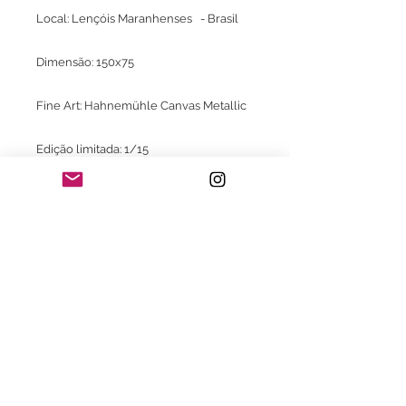
Local: Lençóis Maranhenses - Brasil
Dimensão: 150x75
Fine Art: Hahnemühle Canvas Metallic
Edição limitada: 1/15
Envio para todo o Brasil
* Frete já incluso para o território brasileiro
exclusivo para aquisição do Print.
Consultar valores de frete e embalagem
para envio do print com moldura.
Consulte também:
- Com moldura com certificado de
garantia Fine Art