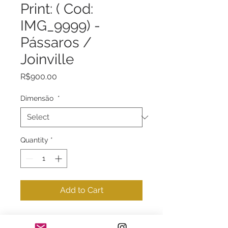
Print: ( Cod:
IMG_9999) -
Pássaros /
Joinville
Price
R$900.00
Dimensão
*
Quantity
*
Add to Cart
LOCAL
: Pássaros no por do sol /