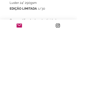
Luster 24" 290gsm
EDIÇÃO LIMITADA
: 1/30
Com certificado de autenticidade
* Frete já incluso para o território brasileiro
exclusivo para aquisição do Print.
Consultar valores de frete e embalagem
para envio do print com moldura.
Consulte também:
- Com moldura com certificado de
garantia Fine Art
- Impressão em Canson Museum
Pro Canvas 44" 385gsm