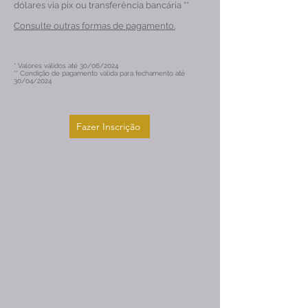
dólares via pix ou transferência bancária **
Consulte outras formas de pagamento.
* Valores válidos até 30/06/2024
** Condição de pagamento válida para fechamento até
30/04/2024
Fazer Inscrição