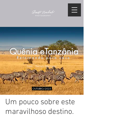
Quênia eTanzânia
Retornando para casa
Com Renato Machado
OUTUBRO/2025
Um pouco sobre este
maravilhoso destino.