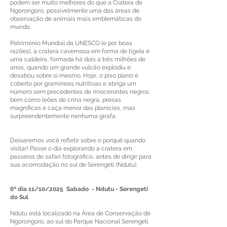
podem ser muito melhores do que a Cratera de
Ngorongoro, possivelmente uma das áreas de
observação de animais mais emblemáticas do
mundo.
Património Mundial da UNESCO (e por boas
razões), a cratera cavernosa em forma de tigela é
uma caldeira, formada há dois a três milhões de
anos, quando um grande vulcão explodiu e
desabou sobre si mesmo. Hoje, o piso plano é
coberto por gramíneas nutritivas e abriga um
número sem precedentes de rinocerontes negros,
bem como leões de crina negra, presas
magníficas e caça menor das planícies, mas
surpreendentemente nenhuma girafa.
Deixaremos você refletir sobre o porquê quando
visitar! Passe o dia explorando a cratera em
passeios de safari fotográfico, antes de dirigir para
sua acomodação no sul de Serengeti (Ndutu).
6º dia 11/10/2025 Sabado - Ndutu - Serengeti
do Sul
Ndutu está localizado na Área de Conservação de
Ngorongoro, ao sul do Parque Nacional Serengeti.