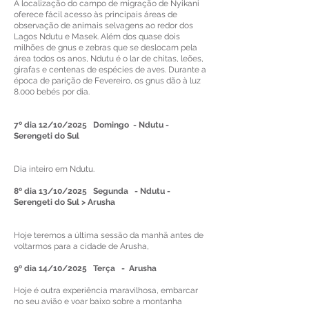
A localização do campo de migração de Nyikani
oferece fácil acesso às principais áreas de
observação de animais selvagens ao redor dos
Lagos Ndutu e Masek. Além dos quase dois
milhões de gnus e zebras que se deslocam pela
área todos os anos, Ndutu é o lar de chitas, leões,
girafas e centenas de espécies de aves. Durante a
época de parição de Fevereiro, os gnus dão à luz
8.000 bebés por dia.
7º dia 12/10/2025 Domingo - Ndutu -
Serengeti do Sul
Dia inteiro em Ndutu.
8º dia 13/10/2025 Segunda - Ndutu -
Serengeti do Sul > Arusha
Hoje teremos a última sessão da manhã antes de
voltarmos para a cidade de Arusha,
9º dia 14/10/2025 Terça -
Arusha
Hoje é outra experiência maravilhosa, embarcar
no seu avião e voar baixo sobre a montanha