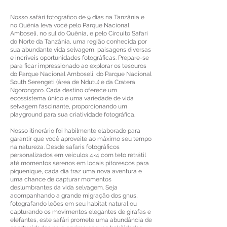
Nosso safári fotográfico de 9 dias na Tanzânia e
no Quênia leva você pelo Parque Nacional
Amboseli, no sul do Quênia, e pelo Circuito Safari
do Norte da Tanzânia, uma região conhecida por
sua abundante vida selvagem, paisagens diversas
e incríveis oportunidades fotográficas. Prepare-se
para ficar impressionado ao explorar os tesouros
do Parque Nacional Amboseli, do Parque Nacional
South Serengeti (área de Ndutu) e da Cratera
Ngorongoro. Cada destino oferece um
ecossistema único e uma variedade de vida
selvagem fascinante, proporcionando um
playground para sua criatividade fotográfica.
Nosso itinerário foi habilmente elaborado para
garantir que você aproveite ao máximo seu tempo
na natureza. Desde safaris fotográficos
personalizados em veículos 4×4 com teto retrátil
até momentos serenos em locais pitorescos para
piquenique, cada dia traz uma nova aventura e
uma chance de capturar momentos
deslumbrantes da vida selvagem. Seja
acompanhando a grande migração dos gnus,
fotografando leões em seu habitat natural ou
capturando os movimentos elegantes de girafas e
elefantes, este safári promete uma abundância de