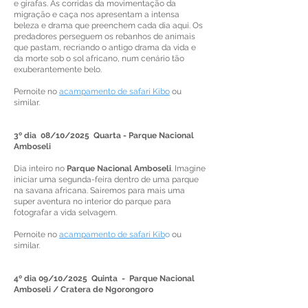
e girafas. As corridas da movimentação da
migração e caça nos apresentam a intensa
beleza e drama que preenchem cada dia aqui. Os
predadores perseguem os rebanhos de animais
que pastam, recriando o antigo drama da vida e
da morte sob o sol africano, num cenário tão
exuberantemente belo.
Pernoite no
acampamento de safari Kibo
ou
similar.
3º dia 08/10/2025 Quarta - Parque Nacional
Amboseli
Dia inteiro no
Parque Nacional Amboseli
. Imagine
iniciar uma segunda-feira dentro de uma parque
na savana africana. Sairemos para mais uma
super aventura no interior do parque para
fotografar a vida selvagem.
Pernoite no
acampamento de safari Kib
o
ou
similar.
4º dia 09/10/2025 Quinta -
Parque Nacional
Amboseli / Cratera de Ngorongoro