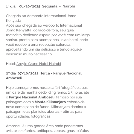
1º dia 06/10/2025 Segunda - Nairobi
Chegada ao Aeroporto Internacional Jomo
Kenyatta
Após sua chegada ao Aeroporto Internacional
Jomo Kenyatta, do lado de fora, seu guia
motorista dedicado espera por você com um largo
sorriso, pronto para acompanhá-lo ao hotel, onde
você receberá uma recepção calorosa,
aproveitando um dia delicioso e tendo aquele
descanso muito necessário
Hotel:
Argyle Grand Hotel Nairobi
2º dia 07/10/2025 Terça - Parque Nacional
Amboseli
Hoje começaremos nosso safári fotográfico após
um café da manhã cedo, dirigiremos 2,5 horas até
o
Parque Nacional Amboseli,
famoso por sua
paisagem com o
Monte Kilimanjaro
coberto de
neve como pano de fundo. Kilimanjaro domina a
paisagem e as planícies abertas - ótimas para
oportunidades fotográficas.
Amboseli é uma grande área onde poderemos
avistar : elefantes, antílopes, zebras, gnus, búfalos