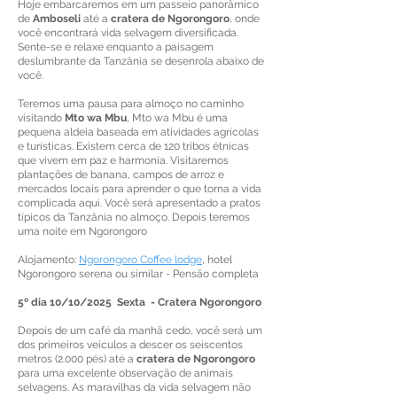
Hoje embarcaremos em um passeio panorâmico
de
Amboseli
até a
cratera de Ngorongoro
, onde
você encontrará vida selvagem diversificada.
Sente-se e relaxe enquanto a paisagem
deslumbrante da Tanzânia se desenrola abaixo de
você.
Teremos uma pausa para almoço no caminho
visitando
Mto wa Mbu
, Mto wa Mbu é uma
pequena aldeia baseada em atividades agrícolas
e turísticas. Existem cerca de 120 tribos étnicas
que vivem em paz e harmonia. Visitaremos
plantações de banana, campos de arroz e
mercados locais para aprender o que torna a vida
complicada aqui. Você será apresentado a pratos
típicos da Tanzânia no almoço. Depois teremos
uma noite em Ngorongoro
Alojamento:
Ngorongoro Coffee lodge
, hotel
Ngorongoro serena ou similar - Pensão completa
5º dia 10/10/2025 Sexta - Cratera Ngorongoro
Depois de um café da manhã cedo, você será um
dos primeiros veículos a descer os seiscentos
metros (2.000 pés) até a
cratera de Ngorongoro
para uma excelente observação de animais
selvagens. As maravilhas da vida selvagem não