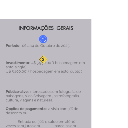
INFORMAÇÕES GERAIS
Período:
06 a 14 de Outubro de 2025
Investimento
: U$ 5.950,00 *( hospedagem em
apto. single)
U$ 5.400,00* ( hospedagem em apto. duplo )
Público-alvo:
Interessados em fotografia de
paisagens, Vida Selvagem , astrofotografia,
cultura, viagens e natureza.
Opções de pagamento:
a vista com 7% de
desconto ou
Entrada de 30% e saldo em até 10
vezes sem juros em parcelas em