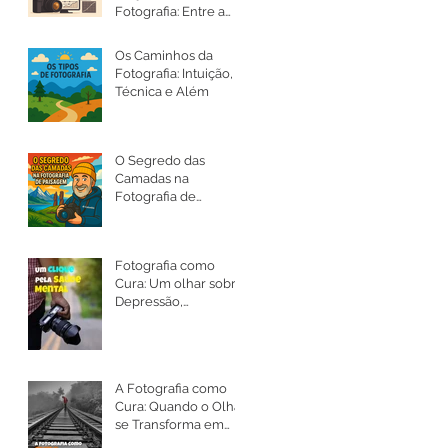
Fotografia: Entre a
Arte, a Ética e a
Intenção
Os Caminhos da
Fotografia: Intuição,
Técnica e Além
O Segredo das
Camadas na
Fotografia de
Paisagem
Fotografia como
Cura: Um olhar sobre
Depressão,
Ansiedade e a Saúde
Mental
A Fotografia como
Cura: Quando o Olhar
se Transforma em
Silêncio