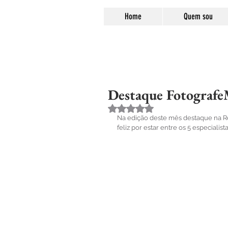
Home
Quem sou
Destaque Fotografe
Avaliado com NaN de 5 estre
Na edição deste mês destaque na Re
feliz por estar entre os 5 especialist