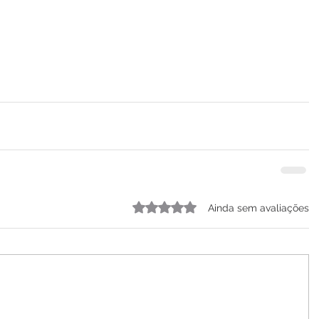
Avaliado com 0 de 5 estrelas.
Ainda sem avaliações