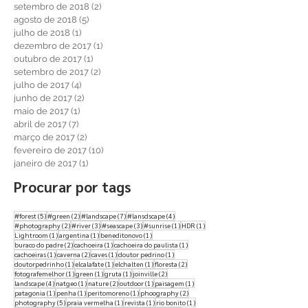
março de 2019
(2)
2 posts
janeiro de 2019
(5)
5 posts
dezembro de 2018
(1)
1 post
setembro de 2018
(2)
2 posts
agosto de 2018
(5)
5 posts
julho de 2018
(1)
1 post
dezembro de 2017
(1)
1 post
outubro de 2017
(1)
1 post
setembro de 2017
(2)
2 posts
julho de 2017
(4)
4 posts
junho de 2017
(2)
2 posts
maio de 2017
(1)
1 post
abril de 2017
(7)
7 posts
março de 2017
(2)
2 posts
fevereiro de 2017
(10)
10 posts
janeiro de 2017
(1)
1 post
Procurar por tags
5 posts
2 posts
7 posts
4 posts
#forest
(5)
#green
(2)
#landscape
(7)
#lansdscape
(4)
2 posts
3 posts
3 posts
1 post
1 post
#photography
(2)
#river
(3)
#seascape
(3)
#sunrise
(1)
HDR
(1)
1 post
1 post
1 post
Lightroom
(1)
argentina
(1)
beneditonovo
(1)
2 posts
1 post
1 post
buraco do padre
(2)
cachoeira
(1)
cachoeira do paulista
(1)
1 post
2 posts
1 post
1 post
cachoeiras
(1)
caverna
(2)
caves
(1)
doutor pedrino
(1)
1 post
1 post
1 post
2 posts
doutorpedrinho
(1)
elcalafate
(1)
elchalten
(1)
floresta
(2)
1 post
1 post
1 post
2 posts
fotografemelhor
(1)
green
(1)
gruta
(1)
joinville
(2)