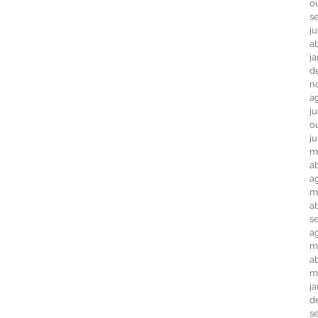
o
s
j
ab
j
d
n
a
j
o
j
m
ab
a
m
a
s
a
m
ab
m
j
d
s