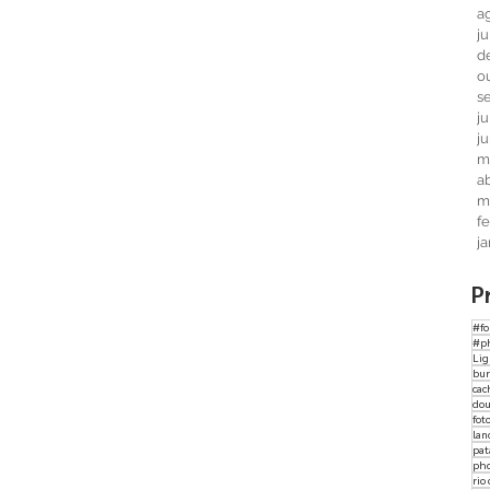
a
j
d
o
s
j
j
m
ab
m
f
j
P
#fo
#p
Li
bur
cac
dou
fot
lan
pat
ph
rio