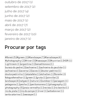
julho de 2018
(1)
1 post
dezembro de 2017
(1)
1 post
outubro de 2017
(1)
1 post
setembro de 2017
(2)
2 posts
julho de 2017
(4)
4 posts
junho de 2017
(2)
2 posts
maio de 2017
(1)
1 post
abril de 2017
(7)
7 posts
março de 2017
(2)
2 posts
fevereiro de 2017
(10)
10 posts
janeiro de 2017
(1)
1 post
Procurar por tags
5 posts
2 posts
7 posts
4 posts
#forest
(5)
#green
(2)
#landscape
(7)
#lansdscape
(4)
2 posts
3 posts
3 posts
1 post
1 post
#photography
(2)
#river
(3)
#seascape
(3)
#sunrise
(1)
HDR
(1)
1 post
1 post
1 post
Lightroom
(1)
argentina
(1)
beneditonovo
(1)
2 posts
1 post
1 post
buraco do padre
(2)
cachoeira
(1)
cachoeira do paulista
(1)
1 post
2 posts
1 post
1 post
cachoeiras
(1)
caverna
(2)
caves
(1)
doutor pedrino
(1)
1 post
1 post
1 post
2 posts
doutorpedrinho
(1)
elcalafate
(1)
elchalten
(1)
floresta
(2)
1 post
1 post
1 post
2 posts
fotografemelhor
(1)
green
(1)
gruta
(1)
joinville
(2)
4 posts
1 post
2 posts
1 post
1 post
landscape
(4)
natgeo
(1)
nature
(2)
outdoor
(1)
paisagem
(1)
1 post
1 post
1 post
2 posts
patagonia
(1)
penha
(1)
peritomoreno
(1)
phoography
(2)
5 posts
1 post
1 post
1 post
photography
(5)
praia vermelha
(1)
revista
(1)
rio bonito
(1)
1 post
1 post
1 post
1 post
rio da prata
(1)
rio do campo
(1)
river
(1)
saltodonner
(1)
1 post
1 post
santa catarina
(1)
seascape
(1)