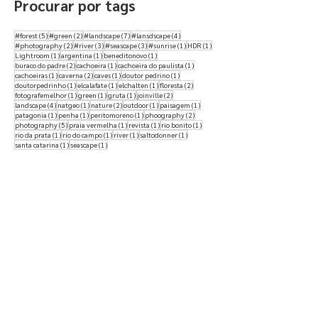
abril de 2017
(7)
7 posts
março de 2017
(2)
2 posts
fevereiro de 2017
(10)
10 posts
janeiro de 2017
(1)
1 post
Procurar por tags
5 posts
2 posts
7 posts
4 posts
#forest
(5)
#green
(2)
#landscape
(7)
#lansdscape
(4)
2 posts
3 posts
3 posts
1 post
1 post
#photography
(2)
#river
(3)
#seascape
(3)
#sunrise
(1)
HDR
(1)
1 post
1 post
1 post
Lightroom
(1)
argentina
(1)
beneditonovo
(1)
2 posts
1 post
1 post
buraco do padre
(2)
cachoeira
(1)
cachoeira do paulista
(1)
1 post
2 posts
1 post
1 post
cachoeiras
(1)
caverna
(2)
caves
(1)
doutor pedrino
(1)
1 post
1 post
1 post
2 posts
doutorpedrinho
(1)
elcalafate
(1)
elchalten
(1)
floresta
(2)
1 post
1 post
1 post
2 posts
fotografemelhor
(1)
green
(1)
gruta
(1)
joinville
(2)
4 posts
1 post
2 posts
1 post
1 post
landscape
(4)
natgeo
(1)
nature
(2)
outdoor
(1)
paisagem
(1)
1 post
1 post
1 post
2 posts
patagonia
(1)
penha
(1)
peritomoreno
(1)
phoography
(2)
5 posts
1 post
1 post
1 post
photography
(5)
praia vermelha
(1)
revista
(1)
rio bonito
(1)
1 post
1 post
1 post
1 post
rio da prata
(1)
rio do campo
(1)
river
(1)
saltodonner
(1)
1 post
1 post
santa catarina
(1)
seascape
(1)