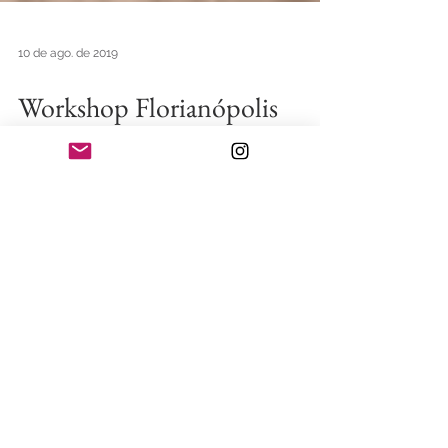
10 de ago. de 2019
Workshop Florianópolis
No dia 10 de Setembro foi a segunda etapa do
workshop fotografia de paisagem de Florianópolis..
Nada melhor que a Ponte Hercílio Luz para...
Posts em destaque