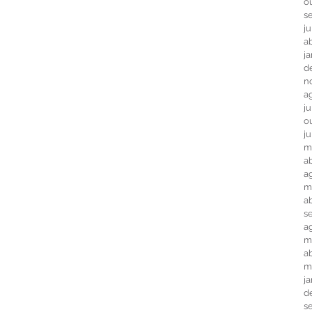
o
s
j
ab
j
d
n
a
j
o
j
m
ab
a
m
a
s
a
m
ab
m
j
d
s