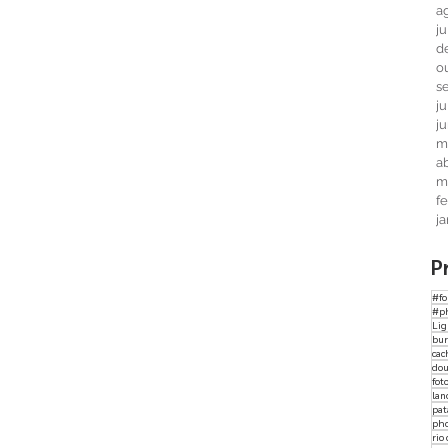
a
j
d
o
s
j
j
m
ab
m
f
j
P
#fo
#p
Li
bur
cac
dou
fot
lan
pat
ph
rio