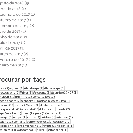
gosto de 2018
(5)
5 posts
ulho de 2018
(1)
1 post
ezembro de 2017
(1)
1 post
utubro de 2017
(1)
1 post
etembro de 2017
(2)
2 posts
ulho de 2017
(4)
4 posts
unho de 2017
(2)
2 posts
aio de 2017
(1)
1 post
ril de 2017
(7)
7 posts
arço de 2017
(2)
2 posts
evereiro de 2017
(10)
10 posts
aneiro de 2017
(1)
1 post
rocurar por tags
5 posts
2 posts
7 posts
4 posts
rest
(5)
#green
(2)
#landscape
(7)
#lansdscape
(4)
2 posts
3 posts
3 posts
1 post
1 post
hotography
(2)
#river
(3)
#seascape
(3)
#sunrise
(1)
HDR
(1)
1 post
1 post
1 post
ghtroom
(1)
argentina
(1)
beneditonovo
(1)
2 posts
1 post
1 post
aco do padre
(2)
cachoeira
(1)
cachoeira do paulista
(1)
1 post
2 posts
1 post
1 post
hoeiras
(1)
caverna
(2)
caves
(1)
doutor pedrino
(1)
1 post
1 post
1 post
2 posts
torpedrinho
(1)
elcalafate
(1)
elchalten
(1)
floresta
(2)
1 post
1 post
1 post
2 posts
ografemelhor
(1)
green
(1)
gruta
(1)
joinville
(2)
4 posts
1 post
2 posts
1 post
1 post
dscape
(4)
natgeo
(1)
nature
(2)
outdoor
(1)
paisagem
(1)
1 post
1 post
1 post
2 posts
agonia
(1)
penha
(1)
peritomoreno
(1)
phoography
(2)
5 posts
1 post
1 post
1 post
otography
(5)
praia vermelha
(1)
revista
(1)
rio bonito
(1)
1 post
1 post
1 post
1 post
 da prata
(1)
rio do campo
(1)
river
(1)
saltodonner
(1)