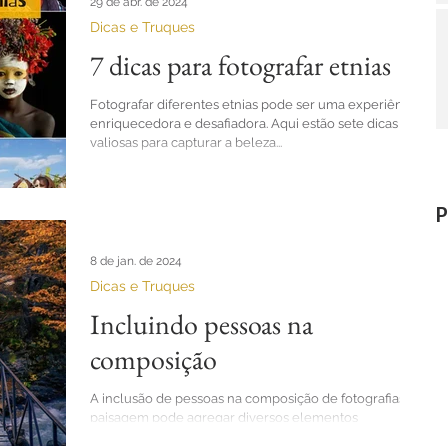
29 de abr. de 2024
Dicas e Truques
7 dicas para fotografar etnias
Fotografar diferentes etnias pode ser uma experiência
enriquecedora e desafiadora. Aqui estão sete dicas
valiosas para capturar a beleza...
P
8 de jan. de 2024
Dicas e Truques
Incluindo pessoas na
composição
A inclusão de pessoas na composição de fotografias de
paisagem pode agregar diversos elementos
conceituais à imagem. A presença humana...