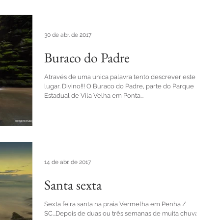
30 de abr. de 2017
Buraco do Padre
Através de uma unica palavra tento descrever este
lugar. Divino!!! O Buraco do Padre, parte do Parque
Estadual de Vila Velha em Ponta...
14 de abr. de 2017
Santa sexta
Sexta feira santa na praia Vermelha em Penha /
SC...Depois de duas ou três semanas de muita chuva