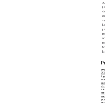
a
j
d
o
s
j
j
m
ab
m
f
j
P
#fo
#p
Li
bur
cac
dou
fot
lan
pat
ph
rio