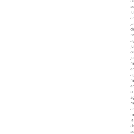
o
s
j
ab
j
d
n
a
j
o
j
m
ab
a
m
a
s
a
m
ab
m
j
d
s