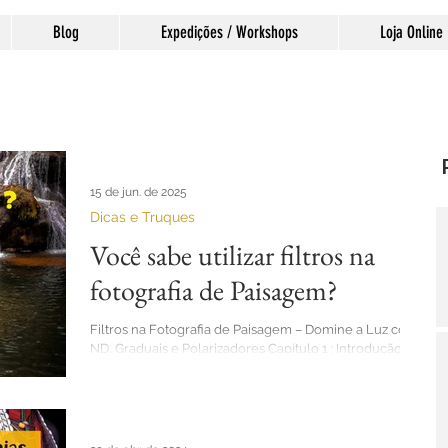
Blog
Expedições / Workshops
Loja Online
15 de jun. de 2025
Dicas e Truques
Você sabe utilizar filtros na
fotografia de Paisagem?
Filtros na Fotografia de Paisagem – Domine a Luz com
ND, Graduais e Polarizadores Capítulo 1 : Introdução A
fotografia de paisagem é um...