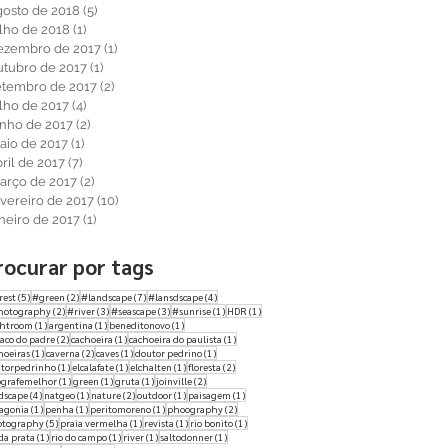
gosto de 2018
(5)
5 posts
ulho de 2018
(1)
1 post
ezembro de 2017
(1)
1 post
utubro de 2017
(1)
1 post
etembro de 2017
(2)
2 posts
ulho de 2017
(4)
4 posts
unho de 2017
(2)
2 posts
aio de 2017
(1)
1 post
ril de 2017
(7)
7 posts
arço de 2017
(2)
2 posts
evereiro de 2017
(10)
10 posts
aneiro de 2017
(1)
1 post
rocurar por tags
5 posts
2 posts
7 posts
4 posts
rest
(5)
#green
(2)
#landscape
(7)
#lansdscape
(4)
2 posts
3 posts
3 posts
1 post
1 post
hotography
(2)
#river
(3)
#seascape
(3)
#sunrise
(1)
HDR
(1)
1 post
1 post
1 post
ghtroom
(1)
argentina
(1)
beneditonovo
(1)
2 posts
1 post
1 post
aco do padre
(2)
cachoeira
(1)
cachoeira do paulista
(1)
1 post
2 posts
1 post
1 post
hoeiras
(1)
caverna
(2)
caves
(1)
doutor pedrino
(1)
1 post
1 post
1 post
2 posts
torpedrinho
(1)
elcalafate
(1)
elchalten
(1)
floresta
(2)
1 post
1 post
1 post
2 posts
ografemelhor
(1)
green
(1)
gruta
(1)
joinville
(2)
4 posts
1 post
2 posts
1 post
1 post
dscape
(4)
natgeo
(1)
nature
(2)
outdoor
(1)
paisagem
(1)
1 post
1 post
1 post
2 posts
agonia
(1)
penha
(1)
peritomoreno
(1)
phoography
(2)
5 posts
1 post
1 post
1 post
otography
(5)
praia vermelha
(1)
revista
(1)
rio bonito
(1)
1 post
1 post
1 post
1 post
 da prata
(1)
rio do campo
(1)
river
(1)
saltodonner
(1)