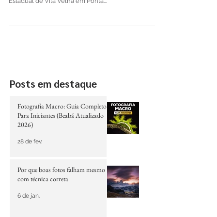
Através de uma unica palavra tento descrever este
lugar. Divino!!! O Buraco do Padre, parte do Parque
Estadual de Vila Velha em Ponta...
Posts em destaque
Fotografia Macro: Guia Completo
Para Iniciantes (Beabá Atualizado
2026)
28 de fev.
Por que boas fotos falham mesmo
com técnica correta