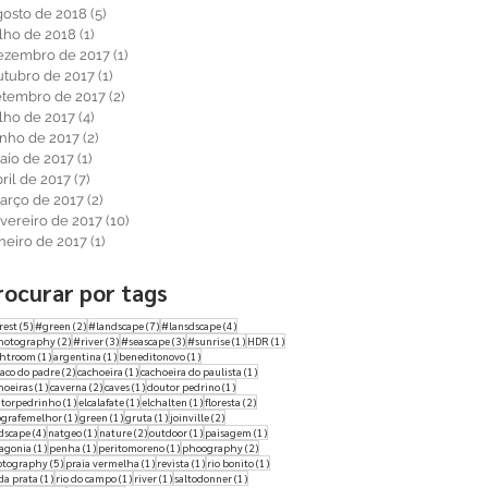
gosto de 2018
(5)
5 posts
ulho de 2018
(1)
1 post
ezembro de 2017
(1)
1 post
utubro de 2017
(1)
1 post
etembro de 2017
(2)
2 posts
ulho de 2017
(4)
4 posts
unho de 2017
(2)
2 posts
aio de 2017
(1)
1 post
ril de 2017
(7)
7 posts
arço de 2017
(2)
2 posts
evereiro de 2017
(10)
10 posts
aneiro de 2017
(1)
1 post
rocurar por tags
5 posts
2 posts
7 posts
4 posts
rest
(5)
#green
(2)
#landscape
(7)
#lansdscape
(4)
2 posts
3 posts
3 posts
1 post
1 post
hotography
(2)
#river
(3)
#seascape
(3)
#sunrise
(1)
HDR
(1)
1 post
1 post
1 post
ghtroom
(1)
argentina
(1)
beneditonovo
(1)
2 posts
1 post
1 post
aco do padre
(2)
cachoeira
(1)
cachoeira do paulista
(1)
1 post
2 posts
1 post
1 post
hoeiras
(1)
caverna
(2)
caves
(1)
doutor pedrino
(1)
1 post
1 post
1 post
2 posts
torpedrinho
(1)
elcalafate
(1)
elchalten
(1)
floresta
(2)
1 post
1 post
1 post
2 posts
ografemelhor
(1)
green
(1)
gruta
(1)
joinville
(2)
4 posts
1 post
2 posts
1 post
1 post
dscape
(4)
natgeo
(1)
nature
(2)
outdoor
(1)
paisagem
(1)
1 post
1 post
1 post
2 posts
agonia
(1)
penha
(1)
peritomoreno
(1)
phoography
(2)
5 posts
1 post
1 post
1 post
otography
(5)
praia vermelha
(1)
revista
(1)
rio bonito
(1)
1 post
1 post
1 post
1 post
 da prata
(1)
rio do campo
(1)
river
(1)
saltodonner
(1)