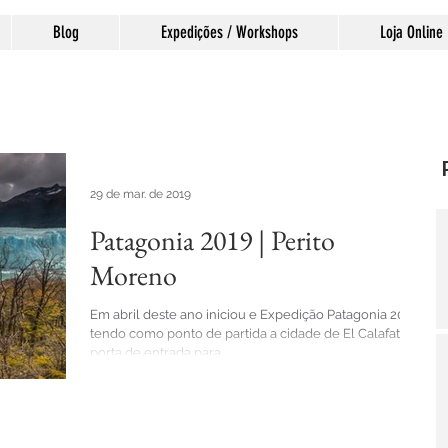
Blog
Expedições / Workshops
Loja Online
29 de mar. de 2019
Patagonia 2019 | Perito
Moreno
Em abril deste ano iniciou e Expedição Patagonia 2019
tendo como ponto de partida a cidade de El Calafate,
porta de entrada para...