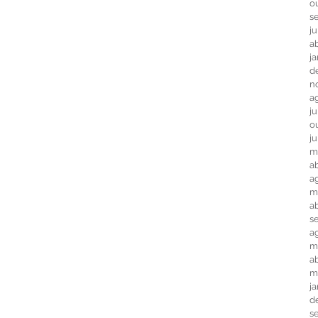
o
s
j
ab
j
d
n
a
j
o
j
m
ab
a
m
a
s
a
m
ab
m
j
d
s