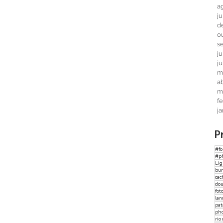
a
j
d
o
s
j
j
m
ab
m
f
j
P
#fo
#p
Li
bur
cac
dou
fot
lan
pat
ph
rio