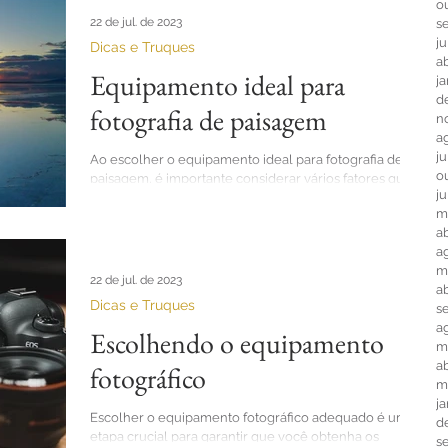
o
22 de jul. de 2023
s
j
Dicas e Truques
ab
Equipamento ideal para
j
d
fotografia de paisagem
n
a
j
Ao escolher o equipamento ideal para fotografia de
o
paisagem, é importante considerar vários fatores que
j
afetarão a qualidade e o...
m
ab
a
m
22 de jul. de 2023
a
Dicas e Truques
s
a
Escolhendo o equipamento
m
ab
fotográfico
m
j
Escolher o equipamento fotográfico adequado é uma
d
etapa crucial para garantir que você obtenha os
s