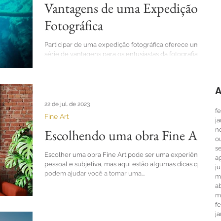
Vantagens de uma Expedição
Fotográfica
Participar de uma expedição fotográfica oferece uma
série de vantagens para os entusiastas da fotografia.
Aqui estão algumas das...
A
22 de jul. de 2023
f
Fine Art
j
n
Escolhendo uma obra Fine Art
o
s
Escolher uma obra Fine Art pode ser uma experiência
a
pessoal e subjetiva, mas aqui estão algumas dicas que
j
podem ajudar você a tomar uma...
m
ab
m
f
j