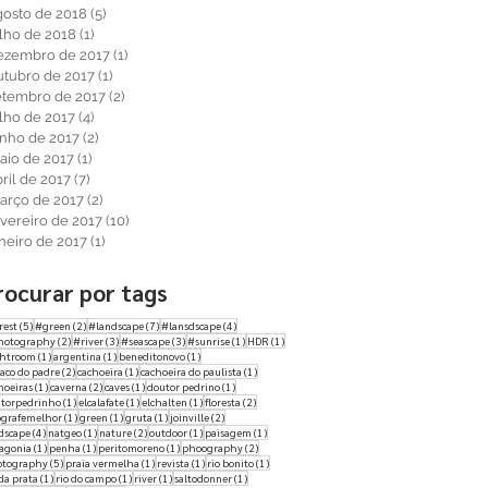
gosto de 2018
(5)
5 posts
ulho de 2018
(1)
1 post
ezembro de 2017
(1)
1 post
utubro de 2017
(1)
1 post
etembro de 2017
(2)
2 posts
ulho de 2017
(4)
4 posts
unho de 2017
(2)
2 posts
aio de 2017
(1)
1 post
ril de 2017
(7)
7 posts
arço de 2017
(2)
2 posts
evereiro de 2017
(10)
10 posts
aneiro de 2017
(1)
1 post
rocurar por tags
5 posts
2 posts
7 posts
4 posts
rest
(5)
#green
(2)
#landscape
(7)
#lansdscape
(4)
2 posts
3 posts
3 posts
1 post
1 post
hotography
(2)
#river
(3)
#seascape
(3)
#sunrise
(1)
HDR
(1)
1 post
1 post
1 post
ghtroom
(1)
argentina
(1)
beneditonovo
(1)
2 posts
1 post
1 post
aco do padre
(2)
cachoeira
(1)
cachoeira do paulista
(1)
1 post
2 posts
1 post
1 post
hoeiras
(1)
caverna
(2)
caves
(1)
doutor pedrino
(1)
1 post
1 post
1 post
2 posts
torpedrinho
(1)
elcalafate
(1)
elchalten
(1)
floresta
(2)
1 post
1 post
1 post
2 posts
ografemelhor
(1)
green
(1)
gruta
(1)
joinville
(2)
4 posts
1 post
2 posts
1 post
1 post
dscape
(4)
natgeo
(1)
nature
(2)
outdoor
(1)
paisagem
(1)
1 post
1 post
1 post
2 posts
agonia
(1)
penha
(1)
peritomoreno
(1)
phoography
(2)
5 posts
1 post
1 post
1 post
otography
(5)
praia vermelha
(1)
revista
(1)
rio bonito
(1)
1 post
1 post
1 post
1 post
 da prata
(1)
rio do campo
(1)
river
(1)
saltodonner
(1)