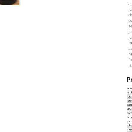
resultados desejados em suas...
a
j
d
o
s
j
j
m
ab
m
f
j
P
#fo
#p
Li
bur
cac
dou
fot
lan
pat
ph
rio