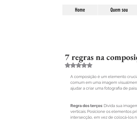
Home
Quem sou
7 regras na composi
Avaliado com NaN de 5 estre
A composição é um elemento crucia
comum em uma imagem visualmente 
ajudar a criar uma fotografia de pa
Regra dos terços
: Divida sua image
verticais. Posicione os elementos pr
intersecção, em vez de colocá-los n