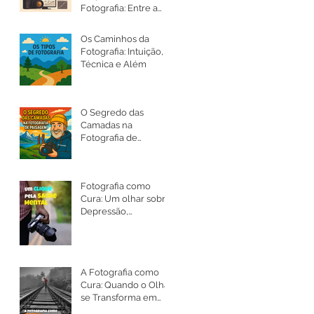
Fotografia: Entre a
Arte, a Ética e a
Intenção
Os Caminhos da
Fotografia: Intuição,
Técnica e Além
O Segredo das
Camadas na
Fotografia de
Paisagem
Fotografia como
Cura: Um olhar sobre
Depressão,
Ansiedade e a Saúde
Mental
A Fotografia como
Cura: Quando o Olhar
se Transforma em
Silêncio