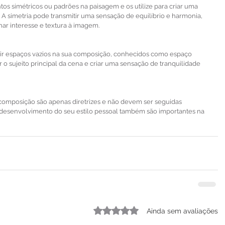
tos simétricos ou padrões na paisagem e os utilize para criar uma 
A simetria pode transmitir uma sensação de equilíbrio e harmonia, 
r interesse e textura à imagem.
uir espaços vazios na sua composição, conhecidos como espaço 
ar o sujeito principal da cena e criar uma sensação de tranquilidade 
omposição são apenas diretrizes e não devem ser seguidas 
desenvolvimento do seu estilo pessoal também são importantes na 
Avaliado com 0 de 5 estrelas.
Ainda sem avaliações