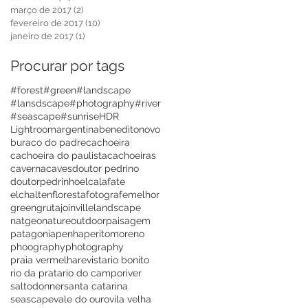
março de 2017
(2)
2 posts
fevereiro de 2017
(10)
10 posts
janeiro de 2017
(1)
1 post
Procurar por tags
#forest
#green
#landscape
#lansdscape
#photography
#river
#seascape
#sunrise
HDR
Lightroom
argentina
beneditonovo
buraco do padre
cachoeira
cachoeira do paulista
cachoeiras
caverna
caves
doutor pedrino
doutorpedrinho
elcalafate
elchalten
floresta
fotografemelhor
green
gruta
joinville
landscape
natgeo
nature
outdoor
paisagem
patagonia
penha
peritomoreno
phoography
photography
praia vermelha
revista
rio bonito
rio da prata
rio do campo
river
saltodonner
santa catarina
seascape
vale do ouro
vila velha