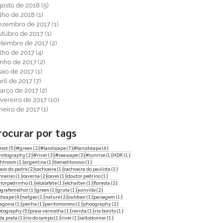
gosto de 2018
(5)
5 posts
ulho de 2018
(1)
1 post
ezembro de 2017
(1)
1 post
utubro de 2017
(1)
1 post
etembro de 2017
(2)
2 posts
ulho de 2017
(4)
4 posts
unho de 2017
(2)
2 posts
aio de 2017
(1)
1 post
ril de 2017
(7)
7 posts
arço de 2017
(2)
2 posts
evereiro de 2017
(10)
10 posts
aneiro de 2017
(1)
1 post
rocurar por tags
5 posts
2 posts
7 posts
4 posts
rest
(5)
#green
(2)
#landscape
(7)
#lansdscape
(4)
2 posts
3 posts
3 posts
1 post
1 post
hotography
(2)
#river
(3)
#seascape
(3)
#sunrise
(1)
HDR
(1)
1 post
1 post
1 post
ghtroom
(1)
argentina
(1)
beneditonovo
(1)
2 posts
1 post
1 post
aco do padre
(2)
cachoeira
(1)
cachoeira do paulista
(1)
1 post
2 posts
1 post
1 post
hoeiras
(1)
caverna
(2)
caves
(1)
doutor pedrino
(1)
1 post
1 post
1 post
2 posts
torpedrinho
(1)
elcalafate
(1)
elchalten
(1)
floresta
(2)
1 post
1 post
1 post
2 posts
ografemelhor
(1)
green
(1)
gruta
(1)
joinville
(2)
4 posts
1 post
2 posts
1 post
1 post
dscape
(4)
natgeo
(1)
nature
(2)
outdoor
(1)
paisagem
(1)
1 post
1 post
1 post
2 posts
agonia
(1)
penha
(1)
peritomoreno
(1)
phoography
(2)
5 posts
1 post
1 post
1 post
otography
(5)
praia vermelha
(1)
revista
(1)
rio bonito
(1)
1 post
1 post
1 post
1 post
 da prata
(1)
rio do campo
(1)
river
(1)
saltodonner
(1)