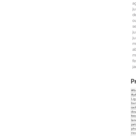
a
j
d
o
s
j
j
m
ab
m
f
j
P
#fo
#p
Li
bur
cac
dou
fot
lan
pat
ph
rio