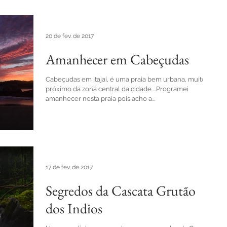
20 de fev. de 2017
Amanhecer em Cabeçudas
Cabeçudas em Itajaí, é uma praia bem urbana, muito
próximo da zona central da cidade ...Programei
amanhecer nesta praia pois acho a...
17 de fev. de 2017
Segredos da Cascata Grutão
dos Indios