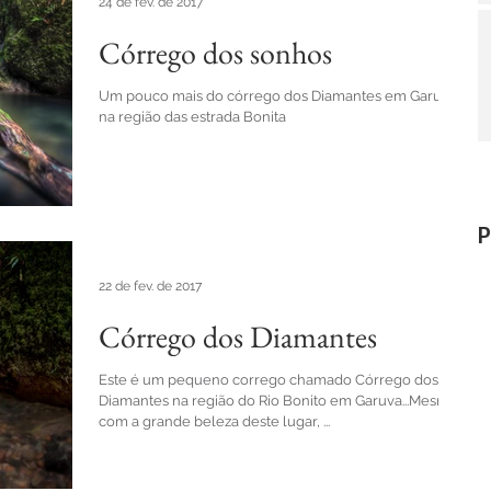
24 de fev. de 2017
Córrego dos sonhos
Um pouco mais do córrego dos Diamantes em Garuva,
na região das estrada Bonita
P
22 de fev. de 2017
Córrego dos Diamantes
Este é um pequeno corrego chamado Córrego dos
Diamantes na região do Rio Bonito em Garuva...Mesmo
com a grande beleza deste lugar, ...