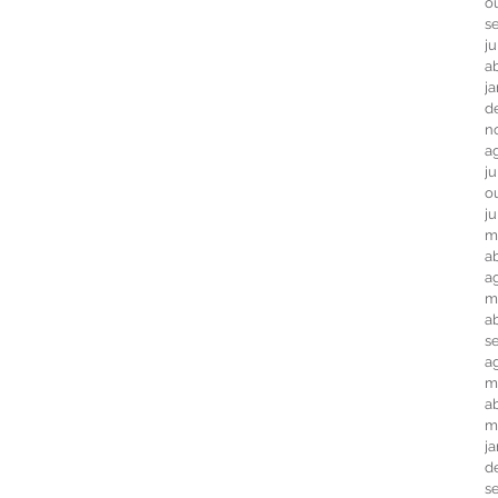
o
s
j
ab
j
d
n
a
j
o
j
m
ab
a
m
a
s
a
m
ab
m
j
d
s