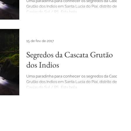
Uma paradinha para conhecer os segredos da Cascata
Grutão dos Indios em Santa Lucia do Piaí, distrito de
Caxias do Sul / RS.. Esta bela...
15 de fev. de 2017
Segredos da Cascata Grutão
dos Indios
Uma paradinha para conhecer os segredos da Cascata
Grutão dos Indios em Santa Lucia do Piaí, distrito de
Caxias do Sul / RS.. Esta bela...