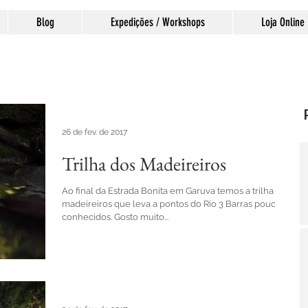
Blog
Expedições / Workshops
Loja Online
26 de fev. de 2017
Trilha dos Madeireiros
Ao final da Estrada Bonita em Garuva temos a trilha dos
madeireiros que leva a pontos do Rio 3 Barras pouco
conhecidos. Gosto muito...