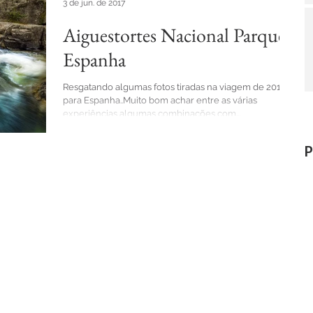
3 de jun. de 2017
Aiguestortes Nacional Parque -
Espanha
Resgatando algumas fotos tiradas na viagem de 2016
para Espanha..Muito bom achar entre as várias
experiências algumas combinações com...
P