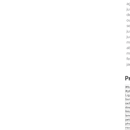
a
j
d
o
s
j
j
m
ab
m
f
j
P
#fo
#p
Li
bur
cac
dou
fot
lan
pat
ph
rio