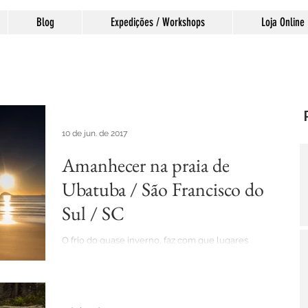
Blog
Expedições / Workshops
Loja Online
10 de jun. de 2017
Amanhecer na praia de
Ubatuba / São Francisco do
Sul / SC
O frio do quase inverno, faz com que lugares
populares fiquem como aqueles deliciosos lugares
isolados...Praia de Ubatuba, bastante...