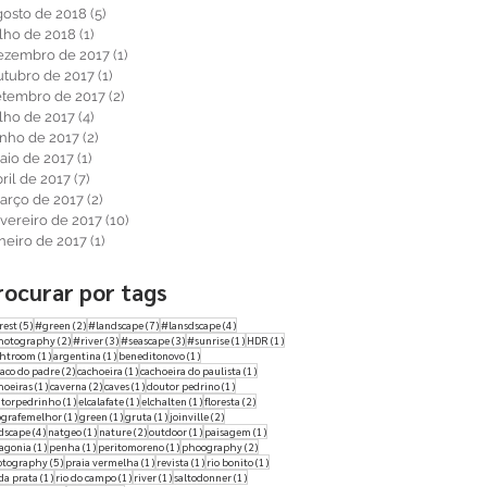
gosto de 2018
(5)
5 posts
ulho de 2018
(1)
1 post
ezembro de 2017
(1)
1 post
utubro de 2017
(1)
1 post
etembro de 2017
(2)
2 posts
ulho de 2017
(4)
4 posts
unho de 2017
(2)
2 posts
aio de 2017
(1)
1 post
ril de 2017
(7)
7 posts
arço de 2017
(2)
2 posts
evereiro de 2017
(10)
10 posts
aneiro de 2017
(1)
1 post
rocurar por tags
5 posts
2 posts
7 posts
4 posts
rest
(5)
#green
(2)
#landscape
(7)
#lansdscape
(4)
2 posts
3 posts
3 posts
1 post
1 post
hotography
(2)
#river
(3)
#seascape
(3)
#sunrise
(1)
HDR
(1)
1 post
1 post
1 post
ghtroom
(1)
argentina
(1)
beneditonovo
(1)
2 posts
1 post
1 post
aco do padre
(2)
cachoeira
(1)
cachoeira do paulista
(1)
1 post
2 posts
1 post
1 post
hoeiras
(1)
caverna
(2)
caves
(1)
doutor pedrino
(1)
1 post
1 post
1 post
2 posts
torpedrinho
(1)
elcalafate
(1)
elchalten
(1)
floresta
(2)
1 post
1 post
1 post
2 posts
ografemelhor
(1)
green
(1)
gruta
(1)
joinville
(2)
4 posts
1 post
2 posts
1 post
1 post
dscape
(4)
natgeo
(1)
nature
(2)
outdoor
(1)
paisagem
(1)
1 post
1 post
1 post
2 posts
agonia
(1)
penha
(1)
peritomoreno
(1)
phoography
(2)
5 posts
1 post
1 post
1 post
otography
(5)
praia vermelha
(1)
revista
(1)
rio bonito
(1)
1 post
1 post
1 post
1 post
 da prata
(1)
rio do campo
(1)
river
(1)
saltodonner
(1)