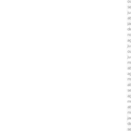
o
s
j
ab
j
d
n
a
j
o
j
m
ab
a
m
a
s
a
m
ab
m
j
d
s