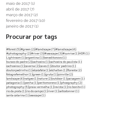
julho de 2017
(4)
4 posts
junho de 2017
(2)
2 posts
maio de 2017
(1)
1 post
abril de 2017
(7)
7 posts
março de 2017
(2)
2 posts
fevereiro de 2017
(10)
10 posts
janeiro de 2017
(1)
1 post
Procurar por tags
5 posts
2 posts
7 posts
4 posts
#forest
(5)
#green
(2)
#landscape
(7)
#lansdscape
(4)
2 posts
3 posts
3 posts
1 post
1 post
#photography
(2)
#river
(3)
#seascape
(3)
#sunrise
(1)
HDR
(1)
1 post
1 post
1 post
Lightroom
(1)
argentina
(1)
beneditonovo
(1)
2 posts
1 post
1 post
buraco do padre
(2)
cachoeira
(1)
cachoeira do paulista
(1)
1 post
2 posts
1 post
1 post
cachoeiras
(1)
caverna
(2)
caves
(1)
doutor pedrino
(1)
1 post
1 post
1 post
2 posts
doutorpedrinho
(1)
elcalafate
(1)
elchalten
(1)
floresta
(2)
1 post
1 post
1 post
2 posts
fotografemelhor
(1)
green
(1)
gruta
(1)
joinville
(2)
4 posts
1 post
2 posts
1 post
1 post
landscape
(4)
natgeo
(1)
nature
(2)
outdoor
(1)
paisagem
(1)
1 post
1 post
1 post
2 posts
patagonia
(1)
penha
(1)
peritomoreno
(1)
phoography
(2)
5 posts
1 post
1 post
1 post
photography
(5)
praia vermelha
(1)
revista
(1)
rio bonito
(1)
1 post
1 post
1 post
1 post
rio da prata
(1)
rio do campo
(1)
river
(1)
saltodonner
(1)
1 post
1 post
santa catarina
(1)
seascape
(1)