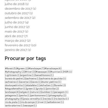
julho de 2018
(1)
1 post
dezembro de 2017
(1)
1 post
outubro de 2017
(1)
1 post
setembro de 2017
(2)
2 posts
julho de 2017
(4)
4 posts
junho de 2017
(2)
2 posts
maio de 2017
(1)
1 post
abril de 2017
(7)
7 posts
março de 2017
(2)
2 posts
fevereiro de 2017
(10)
10 posts
janeiro de 2017
(1)
1 post
Procurar por tags
5 posts
2 posts
7 posts
4 posts
#forest
(5)
#green
(2)
#landscape
(7)
#lansdscape
(4)
2 posts
3 posts
3 posts
1 post
1 post
#photography
(2)
#river
(3)
#seascape
(3)
#sunrise
(1)
HDR
(1)
1 post
1 post
1 post
Lightroom
(1)
argentina
(1)
beneditonovo
(1)
2 posts
1 post
1 post
buraco do padre
(2)
cachoeira
(1)
cachoeira do paulista
(1)
1 post
2 posts
1 post
1 post
cachoeiras
(1)
caverna
(2)
caves
(1)
doutor pedrino
(1)
1 post
1 post
1 post
2 posts
doutorpedrinho
(1)
elcalafate
(1)
elchalten
(1)
floresta
(2)
1 post
1 post
1 post
2 posts
fotografemelhor
(1)
green
(1)
gruta
(1)
joinville
(2)
4 posts
1 post
2 posts
1 post
1 post
landscape
(4)
natgeo
(1)
nature
(2)
outdoor
(1)
paisagem
(1)
1 post
1 post
1 post
2 posts
patagonia
(1)
penha
(1)
peritomoreno
(1)
phoography
(2)
5 posts
1 post
1 post
1 post
photography
(5)
praia vermelha
(1)
revista
(1)
rio bonito
(1)
1 post
1 post
1 post
1 post
rio da prata
(1)
rio do campo
(1)
river
(1)
saltodonner
(1)
1 post
1 post
santa catarina
(1)
seascape
(1)