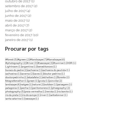
julho de 2018
(1)
1 post
dezembro de 2017
(1)
1 post
outubro de 2017
(1)
1 post
setembro de 2017
(2)
2 posts
julho de 2017
(4)
4 posts
junho de 2017
(2)
2 posts
maio de 2017
(1)
1 post
abril de 2017
(7)
7 posts
março de 2017
(2)
2 posts
fevereiro de 2017
(10)
10 posts
janeiro de 2017
(1)
1 post
Procurar por tags
5 posts
2 posts
7 posts
4 posts
#forest
(5)
#green
(2)
#landscape
(7)
#lansdscape
(4)
2 posts
3 posts
3 posts
1 post
1 post
#photography
(2)
#river
(3)
#seascape
(3)
#sunrise
(1)
HDR
(1)
1 post
1 post
1 post
Lightroom
(1)
argentina
(1)
beneditonovo
(1)
2 posts
1 post
1 post
buraco do padre
(2)
cachoeira
(1)
cachoeira do paulista
(1)
1 post
2 posts
1 post
1 post
cachoeiras
(1)
caverna
(2)
caves
(1)
doutor pedrino
(1)
1 post
1 post
1 post
2 posts
doutorpedrinho
(1)
elcalafate
(1)
elchalten
(1)
floresta
(2)
1 post
1 post
1 post
2 posts
fotografemelhor
(1)
green
(1)
gruta
(1)
joinville
(2)
4 posts
1 post
2 posts
1 post
1 post
landscape
(4)
natgeo
(1)
nature
(2)
outdoor
(1)
paisagem
(1)
1 post
1 post
1 post
2 posts
patagonia
(1)
penha
(1)
peritomoreno
(1)
phoography
(2)
5 posts
1 post
1 post
1 post
photography
(5)
praia vermelha
(1)
revista
(1)
rio bonito
(1)
1 post
1 post
1 post
1 post
rio da prata
(1)
rio do campo
(1)
river
(1)
saltodonner
(1)
1 post
1 post
santa catarina
(1)
seascape
(1)