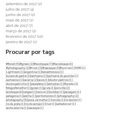
dezembro de 2017
(1)
1 post
outubro de 2017
(1)
1 post
setembro de 2017
(2)
2 posts
julho de 2017
(4)
4 posts
junho de 2017
(2)
2 posts
maio de 2017
(1)
1 post
abril de 2017
(7)
7 posts
março de 2017
(2)
2 posts
fevereiro de 2017
(10)
10 posts
janeiro de 2017
(1)
1 post
Procurar por tags
5 posts
2 posts
7 posts
4 posts
#forest
(5)
#green
(2)
#landscape
(7)
#lansdscape
(4)
2 posts
3 posts
3 posts
1 post
1 post
#photography
(2)
#river
(3)
#seascape
(3)
#sunrise
(1)
HDR
(1)
1 post
1 post
1 post
Lightroom
(1)
argentina
(1)
beneditonovo
(1)
2 posts
1 post
1 post
buraco do padre
(2)
cachoeira
(1)
cachoeira do paulista
(1)
1 post
2 posts
1 post
1 post
cachoeiras
(1)
caverna
(2)
caves
(1)
doutor pedrino
(1)
1 post
1 post
1 post
2 posts
doutorpedrinho
(1)
elcalafate
(1)
elchalten
(1)
floresta
(2)
1 post
1 post
1 post
2 posts
fotografemelhor
(1)
green
(1)
gruta
(1)
joinville
(2)
4 posts
1 post
2 posts
1 post
1 post
landscape
(4)
natgeo
(1)
nature
(2)
outdoor
(1)
paisagem
(1)
1 post
1 post
1 post
2 posts
patagonia
(1)
penha
(1)
peritomoreno
(1)
phoography
(2)
5 posts
1 post
1 post
1 post
photography
(5)
praia vermelha
(1)
revista
(1)
rio bonito
(1)
1 post
1 post
1 post
1 post
rio da prata
(1)
rio do campo
(1)
river
(1)
saltodonner
(1)
1 post
1 post
santa catarina
(1)
seascape
(1)