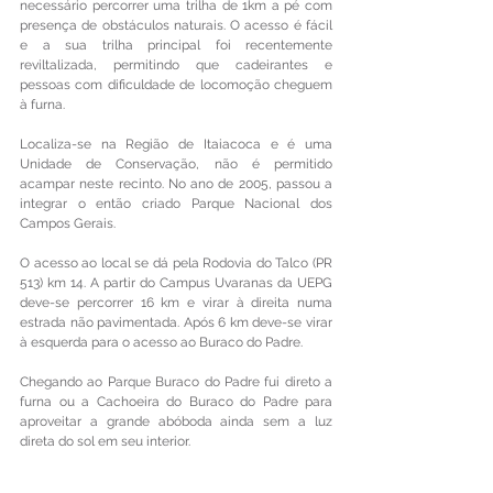
necessário percorrer uma trilha de 1km a pé com 
presença de obstáculos naturais. O acesso é fácil 
e a sua trilha principal foi recentemente 
reviltalizada, permitindo que cadeirantes e 
pessoas com dificuldade de locomoção cheguem 
à furna.
Localiza-se na Região de Itaiacoca e é uma 
Unidade de Conservação, não é permitido 
acampar neste recinto. No ano de 2005, passou a 
integrar o então criado Parque Nacional dos 
Campos Gerais.
O acesso ao local se dá pela Rodovia do Talco (PR 
513) km 14. A partir do Campus Uvaranas da UEPG 
deve-se percorrer 16 km e virar à direita numa 
estrada não pavimentada. Após 6 km deve-se virar 
à esquerda para o acesso ao Buraco do Padre. 
Chegando ao Parque Buraco do Padre fui direto a 
furna ou a Cachoeira do Buraco do Padre para 
aproveitar a grande abóboda ainda sem a luz 
direta do sol em seu interior.