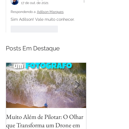
17 de out. de 2021
Respondendo a
Adilson Marques
Sim Adilson! Vale muito conhecer.
Curtir
Responder
Posts Em Destaque
Muito Além de Pilotar: O Olhar
Métodos para Fot
que Transforma um Drone em
Reflexos com Cri