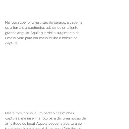
Na foto superior uma visão do buraco, a caverna 
ou a furna e a cachoeira, utilizando uma lente 
grande angular. Aqui aguardei o surgimento de 
uma nuvem para dar maior brilho e beleza na 
captura.
Nesta foto, como já um padrão nas minhas 
capturas, me inseri na foto para dar uma noção da 
amplitude do local. Aquela pequena abertura ao 
fundo com luz é o portal da primeira foto deste 