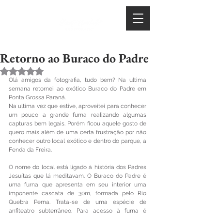
Retorno ao Buraco do Padre
Avaliado com NaN de 5 estrelas.
Olá amigos da fotografia, tudo bem? Na ultima 
semana retornei ao exótico Buraco do Padre em 
Ponta Grossa Paraná.
Na ultima vez que estive, aproveitei para conhecer 
um pouco a grande furna realizando algumas 
capturas bem legais. Porém ficou aquele gosto de 
quero mais além de uma certa frustração por não 
conhecer outro local exótico e dentro do parque, a 
Fenda da Freira.
O nome do local está ligado à história dos Padres 
Jesuítas que lá meditavam. O Buraco do Padre é 
uma furna que apresenta em seu interior uma 
imponente cascata de 30m, formada pelo Rio 
Quebra Perna. Trata-se de uma espécie de 
anfiteatro subterrâneo. Para acesso à furna é 