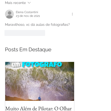
Mais recente
Elena Costantini
23 de nov. de 2021
Maravilhoso, vc dá aulas de fotografias?
Curtir
Responder
Posts Em Destaque
Muito Além de Pilotar: O Olhar
Métodos para Fot