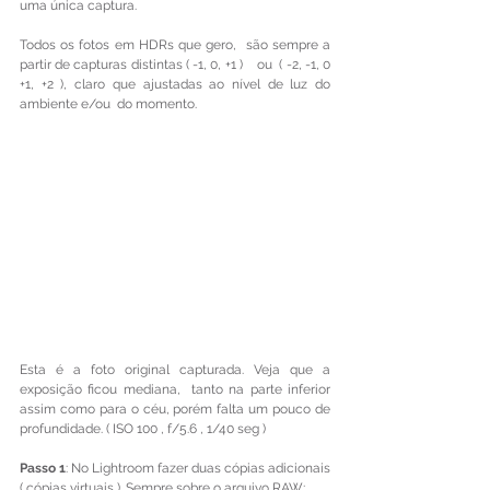
uma única captura.
Todos os fotos em HDRs que gero,  são sempre a 
partir de capturas distintas ( -1, 0, +1 )    ou  ( -2, -1, 0 
+1, +2 ), claro que ajustadas ao nível de luz do 
ambiente e/ou  do momento.
Esta é a foto original capturada. Veja que a 
exposição ficou mediana,  tanto na parte inferior 
assim como para o céu, porém falta um pouco de 
profundidade. ( ISO 100 , f/5.6 , 1/40 seg )
Passo 1
: No Lightroom fazer duas cópias adicionais 
( cópias virtuais ). Sempre sobre o arquivo RAW;