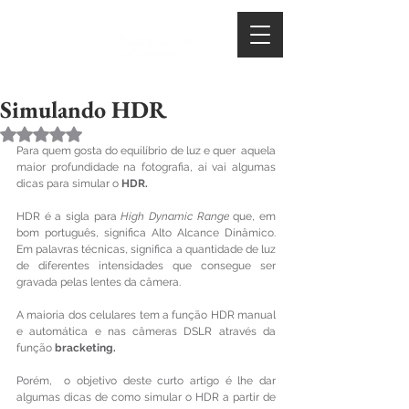
Simulando HDR
Avaliado com NaN de 5 estrelas.
Para quem gosta do equilíbrio de luz e quer  aquela 
maior profundidade na fotografia, aí vai algumas 
dicas para simular o 
HDR.
HDR é a sigla para 
High Dynamic Range
 que, em 
bom português, significa Alto Alcance Dinâmico. 
Em palavras técnicas, significa a quantidade de luz 
de diferentes intensidades que consegue ser 
gravada pelas lentes da câmera.
A maioria dos celulares tem a função HDR manual 
e automática e nas câmeras DSLR através da 
função 
bracketing.
Porém,  o objetivo deste curto artigo é lhe dar 
algumas dicas de como simular o HDR a partir de 