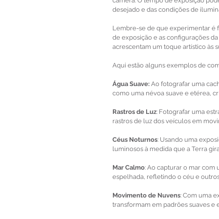
câmera. O tempo de exposição pode
desejado e das condições de ilumin
Lembre-se de que experimentar é fu
de exposição e as configurações da
acrescentam um toque artístico às s
Aqui estão alguns exemplos de como
Água Suave:
 Ao fotografar uma ca
como uma névoa suave e etérea, cri
Rastros de Luz
: Fotografar uma est
rastros de luz dos veículos em movi
Céus Noturnos
: Usando uma exposiç
luminosos à medida que a Terra gira,
Mar Calmo
: Ao capturar o mar com 
espelhada, refletindo o céu e outr
Movimento de Nuvens
: Com uma ex
transformam em padrões suaves e 