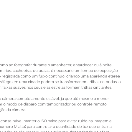
como ao fotografar durante o amanhecer, entardecer ou à noite.
m rios, cachoeiras ou praias, é necessário um tempo de exposição 
registrada como um fluxo contínuo, criando uma aparência etérea 
e tráfego em uma cidade podem se transformar em trilhas coloridas, o 
aixas suaves nos céus e as estrelas formam trilhas cintilantes.
r a câmera completamente estável, já que até mesmo o menor 
ar o modo de disparo com temporizador ou controle remoto 
ção da câmera.
aconselhável manter o ISO baixo para evitar ruído na imagem e 
mero f/ alto) para controlar a quantidade de luz que entra na 