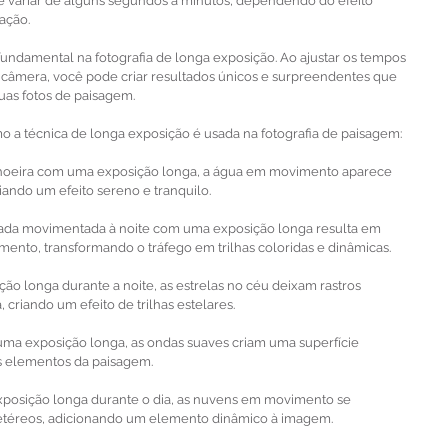
 variar de alguns segundos a minutos, dependendo do efeito 
ação.
ndamental na fotografia de longa exposição. Ao ajustar os tempos 
 câmera, você pode criar resultados únicos e surpreendentes que 
uas fotos de paisagem.
 a técnica de longa exposição é usada na fotografia de paisagem:
choeira com uma exposição longa, a água em movimento aparece 
ando um efeito sereno e tranquilo.
rada movimentada à noite com uma exposição longa resulta em 
mento, transformando o tráfego em trilhas coloridas e dinâmicas.
ão longa durante a noite, as estrelas no céu deixam rastros 
 criando um efeito de trilhas estelares.
uma exposição longa, as ondas suaves criam uma superfície 
os elementos da paisagem.
posição longa durante o dia, as nuvens em movimento se 
etéreos, adicionando um elemento dinâmico à imagem.