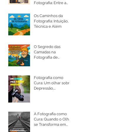
Fotografia: Entre a
Arte, a Ética e a
Intenção
Os Caminhos da
Fotografia: Intuição,
Técnica e Além
O Segredo das
Camadas na
Fotografia de
Paisagem
Fotografia como
Cura: Um olhar sobre
Depressão,
Ansiedade e a Saúde
Mental
A Fotografia como
Cura: Quando o Olhar
se Transforma em
Silêncio