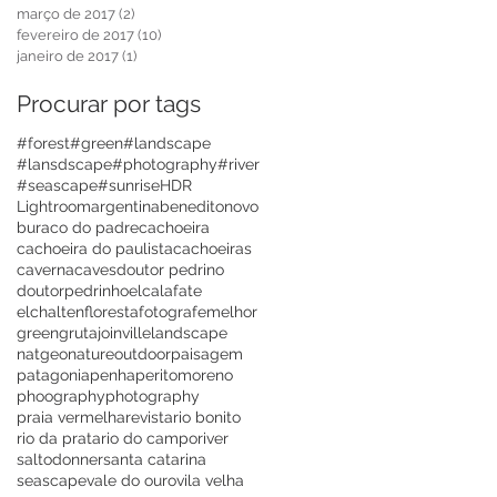
março de 2017
(2)
2 posts
fevereiro de 2017
(10)
10 posts
janeiro de 2017
(1)
1 post
Procurar por tags
#forest
#green
#landscape
#lansdscape
#photography
#river
#seascape
#sunrise
HDR
Lightroom
argentina
beneditonovo
buraco do padre
cachoeira
cachoeira do paulista
cachoeiras
caverna
caves
doutor pedrino
doutorpedrinho
elcalafate
elchalten
floresta
fotografemelhor
green
gruta
joinville
landscape
natgeo
nature
outdoor
paisagem
patagonia
penha
peritomoreno
phoography
photography
praia vermelha
revista
rio bonito
rio da prata
rio do campo
river
saltodonner
santa catarina
seascape
vale do ouro
vila velha