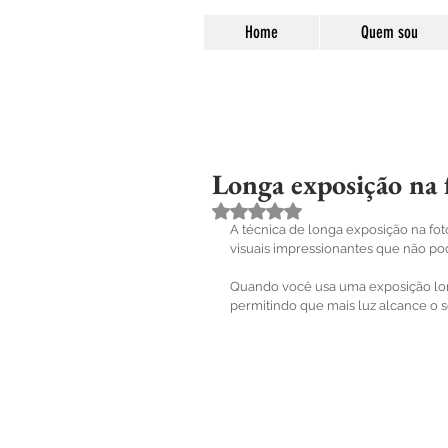
Home
Quem sou
Longa exposição na 
Avaliado com NaN de 5 estre
A técnica de longa exposição na fot
visuais impressionantes que não p
Quando você usa uma exposição lon
permitindo que mais luz alcance o s