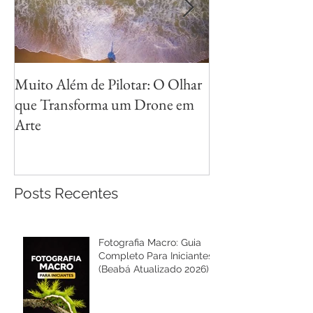
Muito Além de Pilotar: O Olhar
Métodos para Fot
que Transforma um Drone em
Reflexos com Cri
Arte
Posts Recentes
Fotografia Macro: Guia
Completo Para Iniciantes
(Beabá Atualizado 2026)