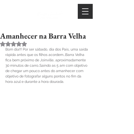
Amanhecer na Barra Velha
Avaliado com NaN de 5 estrelas.
Bom dia!!! Por ser sábado, dia dos Pais, uma saída 
rápida antes que os filhos acordem...Barra Velha 
fica bem próximo de Joinville, aproximadamente  
30 minutos de carro..Saindo as 5 am com objetivo 
de chegar um pouco antes do amanhecer com 
objetivo de fotografar alguns pontos no fim da 
hora azul e durante a hora dourada.