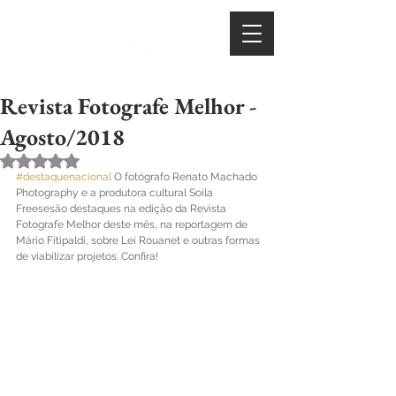
Revista Fotografe Melhor -
Agosto/2018
Avaliado com NaN de 5 estrelas.
#destaquenacional
 O fotógrafo Renato Machado 
Photography e a produtora cultural Soila 
Freesesão destaques na edição da Revista 
Fotografe Melhor deste mês, na reportagem de 
Mário Fitipaldi, sobre Lei Rouanet e outras formas 
de viabilizar projetos. Confira! 