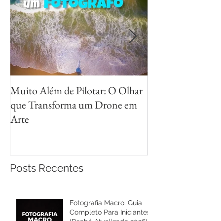
Muito Além de Pilotar: O Olhar
Métodos para Fot
que Transforma um Drone em
Reflexos com Cri
Arte
Posts Recentes
Fotografia Macro: Guia
Completo Para Iniciantes