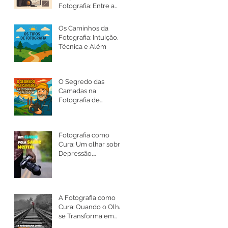
Fotografia: Entre a
Arte, a Ética e a
Intenção
Os Caminhos da
Fotografia: Intuição,
Técnica e Além
O Segredo das
Camadas na
Fotografia de
Paisagem
Fotografia como
Cura: Um olhar sobre
Depressão,
Ansiedade e a Saúde
Mental
A Fotografia como
Cura: Quando o Olhar
se Transforma em
Silêncio