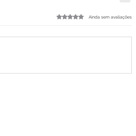
Avaliado com 0 de 5 estrelas.
Ainda sem avaliações