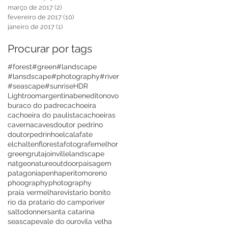
março de 2017
(2)
2 posts
fevereiro de 2017
(10)
10 posts
janeiro de 2017
(1)
1 post
Procurar por tags
#forest
#green
#landscape
#lansdscape
#photography
#river
#seascape
#sunrise
HDR
Lightroom
argentina
beneditonovo
buraco do padre
cachoeira
cachoeira do paulista
cachoeiras
caverna
caves
doutor pedrino
doutorpedrinho
elcalafate
elchalten
floresta
fotografemelhor
green
gruta
joinville
landscape
natgeo
nature
outdoor
paisagem
patagonia
penha
peritomoreno
phoography
photography
praia vermelha
revista
rio bonito
rio da prata
rio do campo
river
saltodonner
santa catarina
seascape
vale do ouro
vila velha