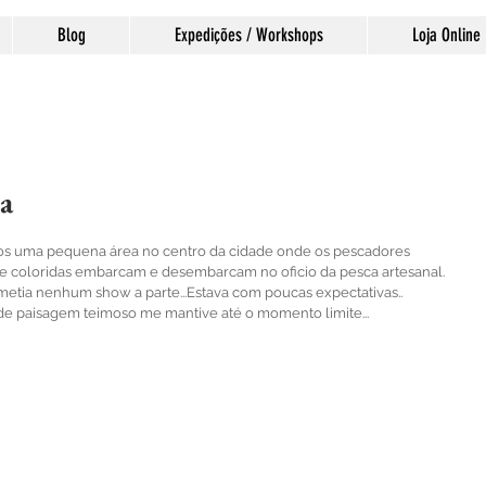
Blog
Expedições / Workshops
Loja Online
a
las.
mos uma pequena área no centro da cidade onde os pescadores 
e coloridas embarcam e desembarcam no oficio da pesca artesanal.
tia nenhum show a parte...Estava com poucas expectativas..
e paisagem teimoso me mantive até o momento limite...