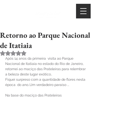
Retorno ao Parque Nacional
de Itatiaia
Avaliado com NaN de 5 estrelas.
Após 14 anos da primeira  visita ao Parque 
Nacional de Itatiaia no estado do Rio de Janeiro, 
retornei ao maciço das Prateleiras para relembrar 
a beleza deste lugar exótico..
Fiquei surpreso com a quantidade de flores nesta 
época  do ano..Um verdadeiro paraíso ...
Na base do maciço das Prateleiras