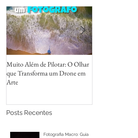
Muito Além de Pilotar: O Olhar
Métodos para Fot
que Transforma um Drone em
Reflexos com Cri
Arte
Posts Recentes
Fotografia Macro: Guia