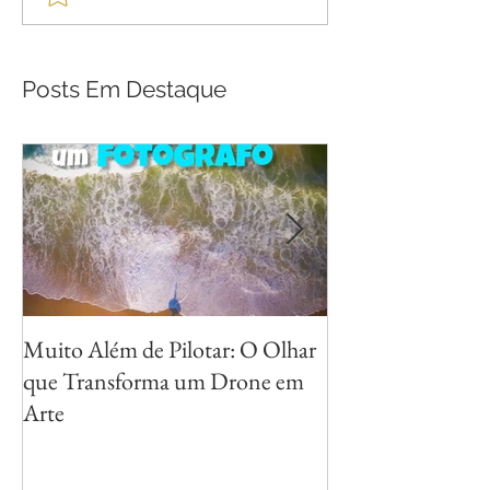
Posts Em Destaque
Muito Além de Pilotar: O Olhar
Métodos para Fot
que Transforma um Drone em
Reflexos com Cri
Arte