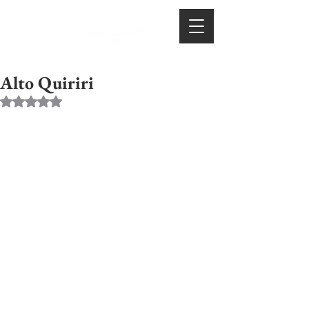
Alto Quiriri
Avaliado com NaN de 5 estrelas.