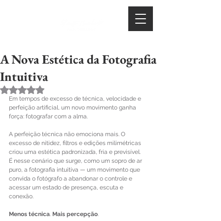
A Nova Estética da Fotografia
Intuitiva
Avaliado com NaN de 5 estrelas.
Em tempos de excesso de técnica, velocidade e 
perfeição artificial, um novo movimento ganha 
força: fotografar com a alma.
A perfeição técnica não emociona mais. O 
excesso de nitidez, filtros e edições milimétricas 
criou uma estética padronizada, fria e previsível.
É nesse cenário que surge, como um sopro de ar 
puro, a fotografia intuitiva — um movimento que 
convida o fotógrafo a abandonar o controle e 
acessar um estado de presença, escuta e 
conexão.
Menos
técnica
. 
Mais
percepção
.