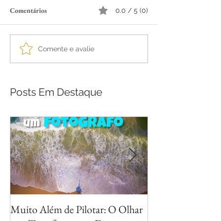
Comentários
0.0 / 5 (0)
Comente e avalie
Posts Em Destaque
Muito Além de Pilotar: O Olhar
Métodos para Fot