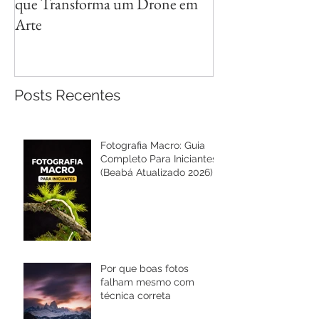
que Transforma um Drone em
Reflexos com Cri
Arte
Posts Recentes
Fotografia Macro: Guia
Completo Para Iniciantes
(Beabá Atualizado 2026)
Por que boas fotos
falham mesmo com
técnica correta