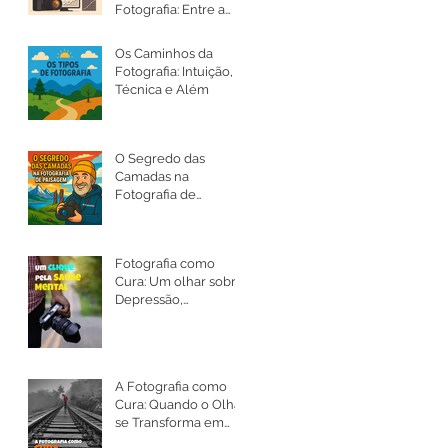
Fotografia: Entre a
Arte, a Ética e a
Intenção
Os Caminhos da
Fotografia: Intuição,
Técnica e Além
O Segredo das
Camadas na
Fotografia de
Paisagem
Fotografia como
Cura: Um olhar sobre
Depressão,
Ansiedade e a Saúde
Mental
A Fotografia como
Cura: Quando o Olhar
se Transforma em
Silêncio