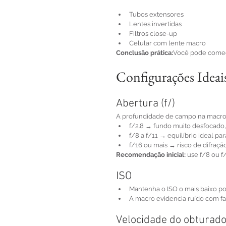
Tubos extensores
Lentes invertidas
Filtros close-up
Celular com lente macro
Conclusão prática:
Você pode começa
Configurações Ideai
Abertura (f/)
A profundidade de campo na macro
f/2.8 → fundo muito desfocado, 
f/8 a f/11 → equilíbrio ideal par
f/16 ou mais → risco de difraçã
Recomendação inicial:
 use f/8 ou f/
ISO
Mantenha o ISO o mais baixo pos
A macro evidencia ruído com fa
Velocidade do obturad