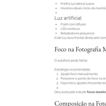
Prefira luz lateral suave.
Horários ideais: início da manhã
Luz artificial
Flash com difusor
LED contínuo
Rebatedores pequenos
Evite luz dura frontal direta sem con
Foco na Fotografia
O autofoco pode falhar.
Estratégia recomendada:
Ajuste foco manualmente.
Posicione o ponto de foco na áre
Faça micro ajustes movendo le
Dica avançada: estude 
focus stacki
Composição na Foto