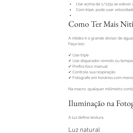
Use acima de 1/125s se estiver 
Com tripé, pode usar velocida
Como Ter Mais Niti
A nitidez é o grande divisor de água
Faça isso:
✔ Use tripé
✔ Use disparador remoto ou tempo
✔ Prefira foco manual
✔ Controle sua respiração
✔ Fotografe em horários com meno
Na macro, qualquer milímetro conta
Iluminação na Fotog
A luz define textura.
Luz natural