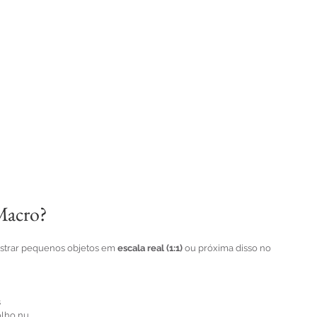
Macro?
istrar pequenos objetos em 
escala real (1:1)
 ou próxima disso no 
s
 olho nu