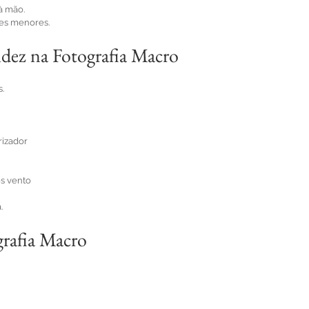
à mão.
des menores.
dez na Fotografia Macro
s.
rizador
s vento
.
rafia Macro