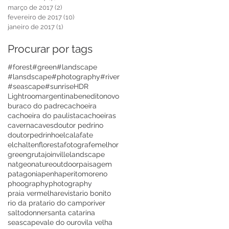
março de 2017
(2)
2 posts
fevereiro de 2017
(10)
10 posts
janeiro de 2017
(1)
1 post
Procurar por tags
#forest
#green
#landscape
#lansdscape
#photography
#river
#seascape
#sunrise
HDR
Lightroom
argentina
beneditonovo
buraco do padre
cachoeira
cachoeira do paulista
cachoeiras
caverna
caves
doutor pedrino
doutorpedrinho
elcalafate
elchalten
floresta
fotografemelhor
green
gruta
joinville
landscape
natgeo
nature
outdoor
paisagem
patagonia
penha
peritomoreno
phoography
photography
praia vermelha
revista
rio bonito
rio da prata
rio do campo
river
saltodonner
santa catarina
seascape
vale do ouro
vila velha