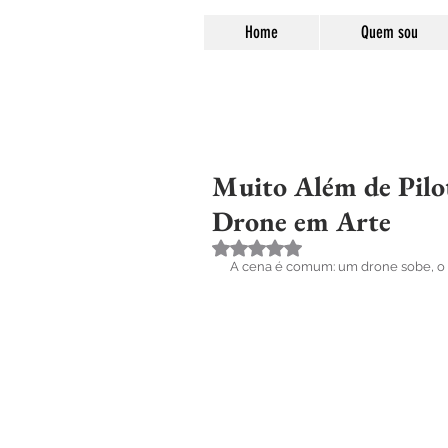
Home
Quem sou
Muito Além de Pilo
Drone em Arte
Avaliado com NaN de 5 estre
A cena é comum: um drone sobe, o c