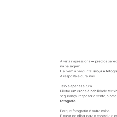
A vista impressiona — prédios parece
na paisagem.
E aí vem a pergunta: 
isso já é fotogr
A resposta é dura: não.
 Isso é apenas altura.
Pilotar um drone é habilidade técni
segurança, respeitar o vento, a bate
fotografa.
Porque fotografar é outra coisa.
É parar de olhar para o controle e c