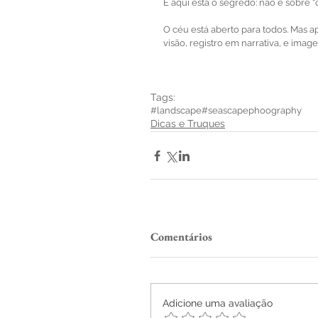
E aqui está o segredo: não é sobre “
O céu está aberto para todos. Mas 
visão, registro em narrativa, e im
Tags:
#landscape
#seascape
phoography
Dicas e Truques
Comentários
Adicione uma avaliação