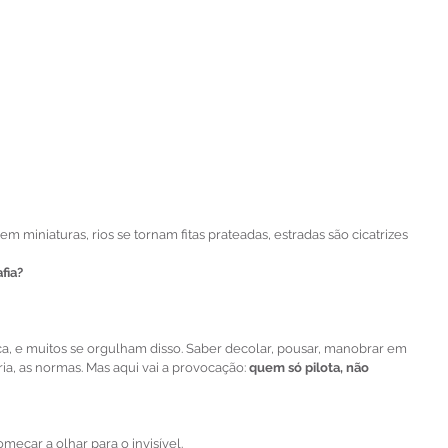
m miniaturas, rios se tornam fitas prateadas, estradas são cicatrizes 
afia?
ca, e muitos se orgulham disso. Saber decolar, pousar, manobrar em 
ria, as normas. Mas aqui vai a provocação: 
quem só pilota, não 
omeçar a olhar para o invisível.