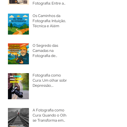
Fotografia: Entre a
Arte, a Ética e a
Intenção
Os Caminhos da
Fotografia: Intuição,
Técnica e Além
O Segredo das
Camadas na
Fotografia de
Paisagem
Fotografia como
Cura: Um olhar sobre
Depressão,
Ansiedade e a Saúde
Mental
A Fotografia como
Cura: Quando o Olhar
se Transforma em
Silêncio