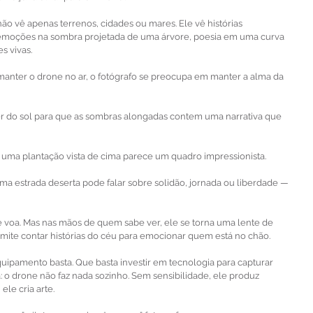
o vê apenas terrenos, cidades ou mares. Ele vê histórias 
 emoções na sombra projetada de uma árvore, poesia em uma curva 
s vivas.
anter o drone no ar, o fotógrafo se preocupa em manter a alma da 
er do sol para que as sombras alongadas contem uma narrativa que 
uma plantação vista de cima parece um quadro impressionista.
a estrada deserta pode falar sobre solidão, jornada ou liberdade — 
voa. Mas nas mãos de quem sabe ver, ele se torna uma lente de 
rmite contar histórias do céu para emocionar quem está no chão.
quipamento basta. Que basta investir em tecnologia para capturar 
: o drone não faz nada sozinho. Sem sensibilidade, ele produz 
ele cria arte.