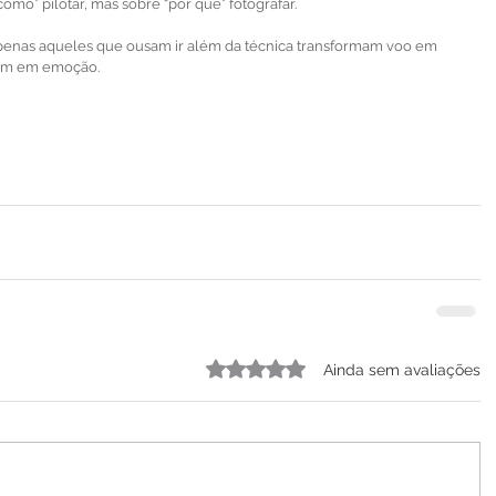
como” pilotar, mas sobre “por que” fotografar.
apenas aqueles que ousam ir além da técnica transformam voo em 
agem em emoção.
Avaliado com 0 de 5 estrelas.
Ainda sem avaliações