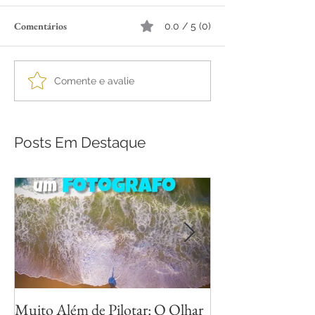
Comentários
0.0 / 5 (0)
Comente e avalie
Posts Em Destaque
Muito Além de Pilotar: O Olhar
Métodos para Fot