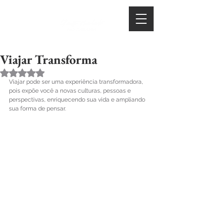
Viajar Transforma
Avaliado com NaN de 5 estrelas.
Viajar pode ser uma experiência transformadora, 
pois expõe você a novas culturas, pessoas e 
perspectivas, enriquecendo sua vida e ampliando 
sua forma de pensar.